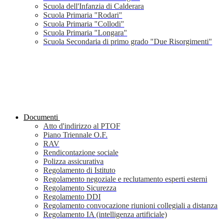
Scuola dell'Infanzia di Calderara
Scuola Primaria "Rodari"
Scuola Primaria "Collodi"
Scuola Primaria "Longara"
Scuola Secondaria di primo grado "Due Risorgimenti"
Documenti
Atto d'indirizzo al PTOF
Piano Triennale O.F.
RAV
Rendicontazione sociale
Polizza assicurativa
Regolamento di Istituto
Regolamento negoziale e reclutamento esperti esterni
Regolamento Sicurezza
Regolamento DDI
Regolamento convocazione riunioni collegiali a distanza
Regolamento IA (intelligenza artificiale)