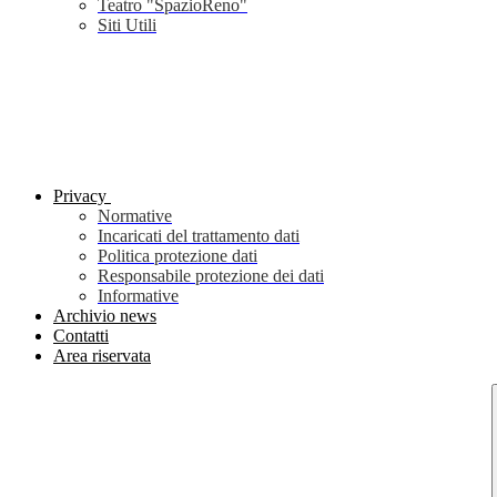
Teatro "SpazioReno"
Siti Utili
Privacy
Normative
Incaricati del trattamento dati
Politica protezione dati
Responsabile protezione dei dati
Informative
Archivio news
Contatti
Area riservata