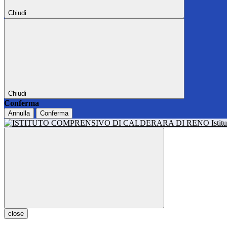
Chiudi
Chiudi
Conferma
Annulla
Conferma
Isti
close