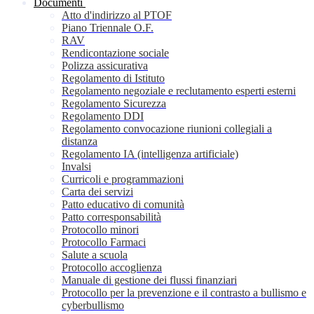
Documenti
Atto d'indirizzo al PTOF
Piano Triennale O.F.
RAV
Rendicontazione sociale
Polizza assicurativa
Regolamento di Istituto
Regolamento negoziale e reclutamento esperti esterni
Regolamento Sicurezza
Regolamento DDI
Regolamento convocazione riunioni collegiali a
distanza
Regolamento IA (intelligenza artificiale)
Invalsi
Curricoli e programmazioni
Carta dei servizi
Patto educativo di comunità
Patto corresponsabilità
Protocollo minori
Protocollo Farmaci
Salute a scuola
Protocollo accoglienza
Manuale di gestione dei flussi finanziari
Protocollo per la prevenzione e il contrasto a bullismo e
cyberbullismo