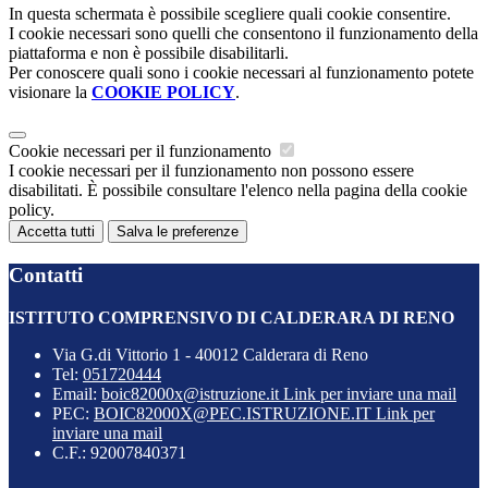
In questa schermata è possibile scegliere quali cookie consentire.
I cookie necessari sono quelli che consentono il funzionamento della
piattaforma e non è possibile disabilitarli.
Per conoscere quali sono i cookie necessari al funzionamento potete
visionare la
COOKIE POLICY
.
Cookie necessari per il funzionamento
I cookie necessari per il funzionamento non possono essere
disabilitati. È possibile consultare l'elenco nella pagina della cookie
policy.
Accetta tutti
Salva le preferenze
Contatti
ISTITUTO COMPRENSIVO DI CALDERARA DI RENO
Via G.di Vittorio 1 - 40012 Calderara di Reno
Tel:
051720444
Email:
boic82000x@istruzione.it
Link per inviare una mail
PEC:
BOIC82000X@PEC.ISTRUZIONE.IT
Link per
inviare una mail
C.F.: 92007840371