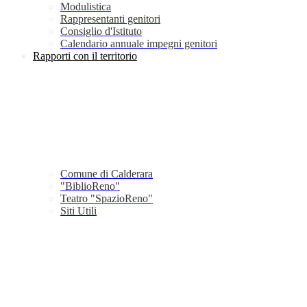
Modulistica
Rappresentanti genitori
Consiglio d'Istituto
Calendario annuale impegni genitori
Rapporti con il territorio
Comune di Calderara
"BiblioReno"
Teatro "SpazioReno"
Siti Utili