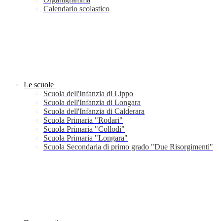
Calendario scolastico
Le scuole
Scuola dell'Infanzia di Lippo
Scuola dell'Infanzia di Longara
Scuola dell'Infanzia di Calderara
Scuola Primaria "Rodari"
Scuola Primaria "Collodi"
Scuola Primaria "Longara"
Scuola Secondaria di primo grado "Due Risorgimenti"