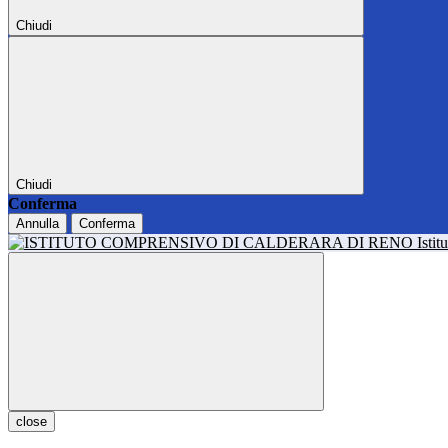
Chiudi
Chiudi
Conferma
Annulla
Conferma
Isti
close