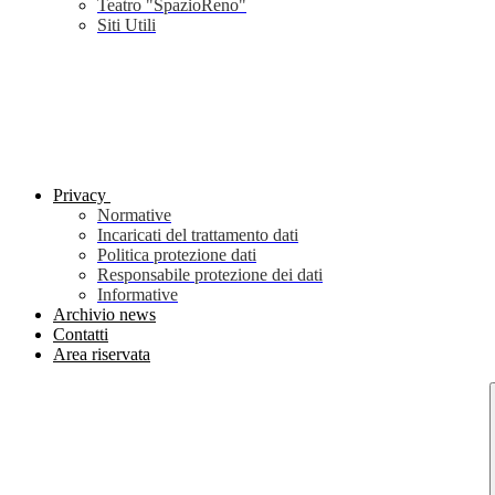
Teatro "SpazioReno"
Siti Utili
Privacy
Normative
Incaricati del trattamento dati
Politica protezione dati
Responsabile protezione dei dati
Informative
Archivio news
Contatti
Area riservata