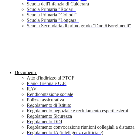
Scuola dell'Infanzia di Calderara
Scuola Primaria "Rodari"
Scuola Primaria "Collodi"
Scuola Primaria "Longara"
Scuola Secondaria di primo grado "Due Risorgimenti"
Documenti
Atto d'indirizzo al PTOF
Piano Triennale O.F.
RAV
Rendicontazione sociale
Polizza assicurativa
Regolamento di Istituto
Regolamento negoziale e reclutamento esperti esterni
Regolamento Sicurezza
Regolamento DDI
Regolamento convocazione riunioni collegiali a distanza
Regolamento IA (intelligenza artificiale)