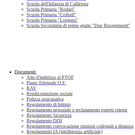
Scuola dell'Infanzia di Calderara
Scuola Primaria "Rodari"
Scuola Primaria "Collodi"
Scuola Primaria "Longara"
Scuola Secondaria di primo grado "Due Risorgimenti"
Documenti
Atto d'indirizzo al PTOF
Piano Triennale O.F.
RAV
Rendicontazione sociale
Polizza assicurativa
Regolamento di Istituto
Regolamento negoziale e reclutamento esperti esterni
Regolamento Sicurezza
Regolamento DDI
Regolamento convocazione riunioni collegiali a distanza
Regolamento IA (intelligenza artificiale)