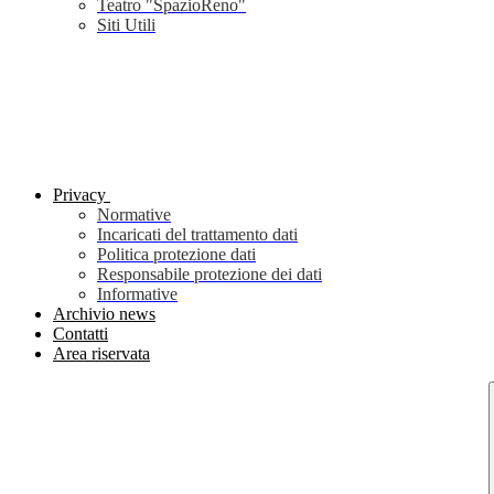
Teatro "SpazioReno"
Siti Utili
Privacy
Normative
Incaricati del trattamento dati
Politica protezione dati
Responsabile protezione dei dati
Informative
Archivio news
Contatti
Area riservata