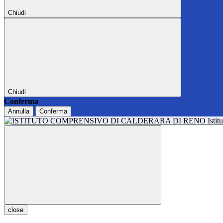
Chiudi
Chiudi
Conferma
Annulla
Conferma
Isti
close