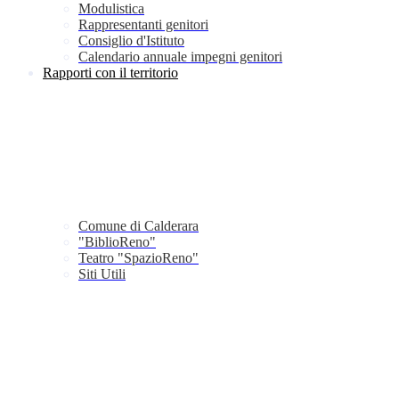
Modulistica
Rappresentanti genitori
Consiglio d'Istituto
Calendario annuale impegni genitori
Rapporti con il territorio
Comune di Calderara
"BiblioReno"
Teatro "SpazioReno"
Siti Utili