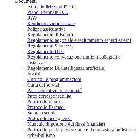
Documenti
Atto d'indirizzo al PTOF
Piano Triennale O.F.
RAV
Rendicontazione sociale
Polizza assicurativa
Regolamento di Istituto
Regolamento negoziale e reclutamento esperti esterni
Regolamento Sicurezza
Regolamento DDI
Regolamento convocazione riunioni collegiali a
distanza
Regolamento IA (intelligenza artificiale)
Invalsi
Curricoli e programmazioni
Carta dei servizi
Patto educativo di comunità
Patto corresponsabilità
Protocollo minori
Protocollo Farmaci
Salute a scuola
Protocollo accoglienza
Manuale di gestione dei flussi finanziari
Protocollo per la prevenzione e il contrasto a bullismo e
cyberbullismo