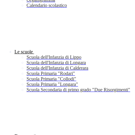
Calendario scolastico
Le scuole
Scuola dell'Infanzia di Lippo
Scuola dell'Infanzia di Longara
Scuola dell'Infanzia di Calderara
Scuola Primaria "Rodari"
Scuola Primaria "Collodi"
Scuola Primaria "Longara"
Scuola Secondaria di primo grado "Due Risorgimenti"