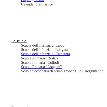
Calendario scolastico
Le scuole
Scuola dell'Infanzia di Lippo
Scuola dell'Infanzia di Longara
Scuola dell'Infanzia di Calderara
Scuola Primaria "Rodari"
Scuola Primaria "Collodi"
Scuola Primaria "Longara"
Scuola Secondaria di primo grado "Due Risorgimenti"