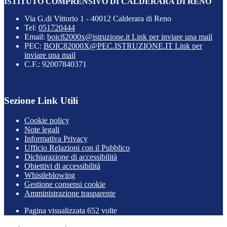
ISTITUTO COMPRENSIVO DI CALDERARA DI RENO
Via G.di Vittorio 1 - 40012 Calderara di Reno
Tel:
051720444
Email:
boic82000x@istruzione.it
Link per inviare una mail
PEC:
BOIC82000X@PEC.ISTRUZIONE.IT
Link per
inviare una mail
C.F.: 92007840371
Sezione Link Utili
Cookie policy
Note legali
Informativa Privacy
Ufficio Relazioni con il Pubblico
Dichiarazione di accessibilità
Obiettivi di accessibilità
Whistleblowing
Gestione consensi cookie
Amministrazione trasparente
Pagina visualizzata
652
volte