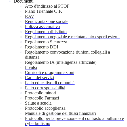
Documenti
Atto d'indirizzo al PTOF
Piano Triennale O.F.
RAV
Rendicontazione sociale
Polizza assicurativa
Regolamento di Istituto
Regolamento negoziale e reclutamento esperti esterni
Regolamento Sicurezza
Regolamento DDI
Regolamento convocazione riunioni collegiali a
distanza
Regolamento IA (intelligenza artificiale)
Invalsi
Curricoli e programmazioni
Carta dei servizi
Patto educativo di comunità
Patto corresponsabilità
Protocollo minori
Protocollo Farmaci
Salute a scuola
Protocollo accoglienza
Manuale di gestione dei flussi finanziari
Protocollo per la prevenzione e il contrasto a bullismo e
cyberbullismo