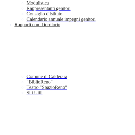
Modulistica
Rappresentanti genitori
Consiglio d'Istituto
Calendario annuale impegni genitori
Rapporti con il territorio
Comune di Calderara
"BiblioReno"
Teatro "SpazioReno"
Siti Utili