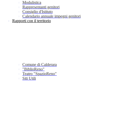
Modulistica
Rappresentanti genitori
Consiglio d'Istituto
Calendario annuale impegni genitori
Rapporti con il territorio
Comune di Calderara
"BiblioReno"
Teatro "SpazioReno"
Siti Utili