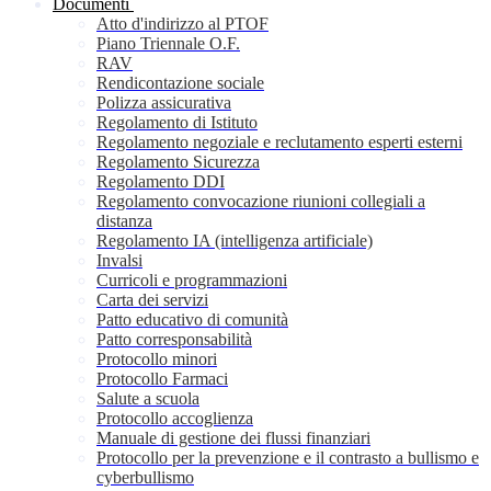
Documenti
Atto d'indirizzo al PTOF
Piano Triennale O.F.
RAV
Rendicontazione sociale
Polizza assicurativa
Regolamento di Istituto
Regolamento negoziale e reclutamento esperti esterni
Regolamento Sicurezza
Regolamento DDI
Regolamento convocazione riunioni collegiali a
distanza
Regolamento IA (intelligenza artificiale)
Invalsi
Curricoli e programmazioni
Carta dei servizi
Patto educativo di comunità
Patto corresponsabilità
Protocollo minori
Protocollo Farmaci
Salute a scuola
Protocollo accoglienza
Manuale di gestione dei flussi finanziari
Protocollo per la prevenzione e il contrasto a bullismo e
cyberbullismo