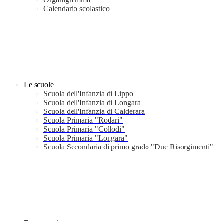
Calendario scolastico
Le scuole
Scuola dell'Infanzia di Lippo
Scuola dell'Infanzia di Longara
Scuola dell'Infanzia di Calderara
Scuola Primaria "Rodari"
Scuola Primaria "Collodi"
Scuola Primaria "Longara"
Scuola Secondaria di primo grado "Due Risorgimenti"