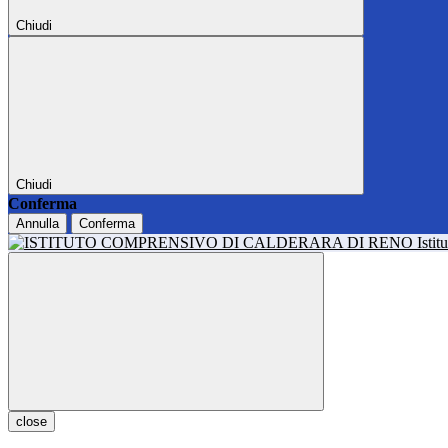
Chiudi
Chiudi
Conferma
Annulla
Conferma
Isti
close