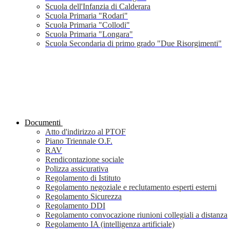
Scuola dell'Infanzia di Calderara
Scuola Primaria "Rodari"
Scuola Primaria "Collodi"
Scuola Primaria "Longara"
Scuola Secondaria di primo grado "Due Risorgimenti"
Documenti
Atto d'indirizzo al PTOF
Piano Triennale O.F.
RAV
Rendicontazione sociale
Polizza assicurativa
Regolamento di Istituto
Regolamento negoziale e reclutamento esperti esterni
Regolamento Sicurezza
Regolamento DDI
Regolamento convocazione riunioni collegiali a distanza
Regolamento IA (intelligenza artificiale)