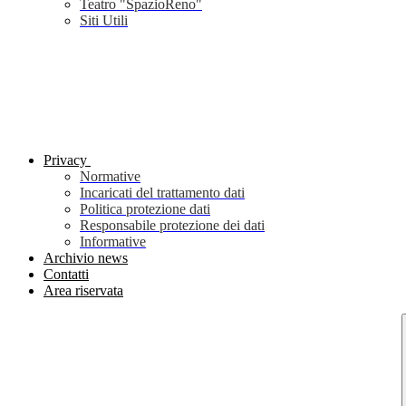
Teatro "SpazioReno"
Siti Utili
Privacy
Normative
Incaricati del trattamento dati
Politica protezione dati
Responsabile protezione dei dati
Informative
Archivio news
Contatti
Area riservata