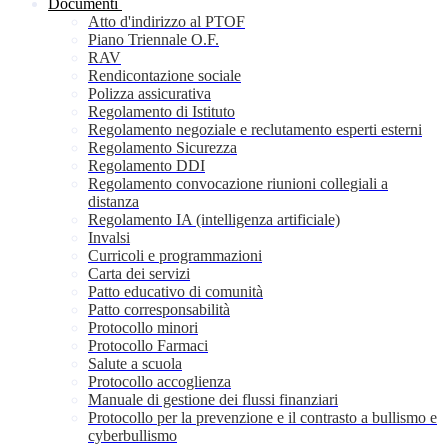
Documenti
Atto d'indirizzo al PTOF
Piano Triennale O.F.
RAV
Rendicontazione sociale
Polizza assicurativa
Regolamento di Istituto
Regolamento negoziale e reclutamento esperti esterni
Regolamento Sicurezza
Regolamento DDI
Regolamento convocazione riunioni collegiali a
distanza
Regolamento IA (intelligenza artificiale)
Invalsi
Curricoli e programmazioni
Carta dei servizi
Patto educativo di comunità
Patto corresponsabilità
Protocollo minori
Protocollo Farmaci
Salute a scuola
Protocollo accoglienza
Manuale di gestione dei flussi finanziari
Protocollo per la prevenzione e il contrasto a bullismo e
cyberbullismo