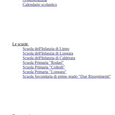
Calendario scolastico
Le scuole
Scuola dell'Infanzia di Lippo
Scuola dell'Infanzia di Longara
Scuola dell'Infanzia di Calderara
Scuola Primaria "Rodari"
Scuola Primaria "Collodi"
Scuola Primaria "Longara"
Scuola Secondaria di primo grado "Due Risorgimenti"