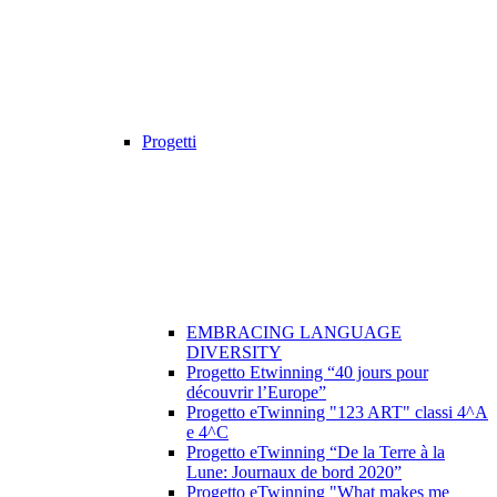
Progetti
EMBRACING LANGUAGE
DIVERSITY
Progetto Etwinning “40 jours pour
découvrir l’Europe”
Progetto eTwinning "123 ART" classi 4^A
e 4^C
Progetto eTwinning “De la Terre à la
Lune: Journaux de bord 2020”
Progetto eTwinning "What makes me