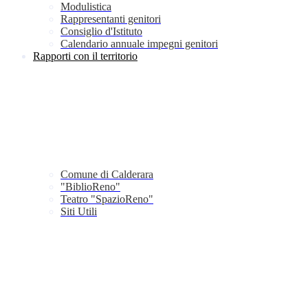
Modulistica
Rappresentanti genitori
Consiglio d'Istituto
Calendario annuale impegni genitori
Rapporti con il territorio
Comune di Calderara
"BiblioReno"
Teatro "SpazioReno"
Siti Utili