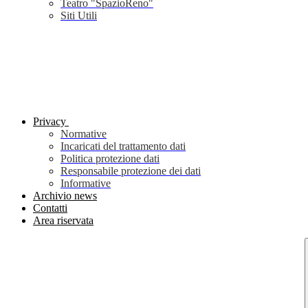
Teatro "SpazioReno"
Siti Utili
Privacy
Normative
Incaricati del trattamento dati
Politica protezione dati
Responsabile protezione dei dati
Informative
Archivio news
Contatti
Area riservata