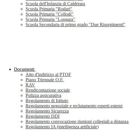
Scuola dell'Infanzia di Calderara
Scuola Primaria "Rodari"
Scuola Primaria "Collodi"
Scuola Primaria "Longara"
Scuola Secondaria di primo grado "Due Risorgimenti"
Documenti
Atto d'indirizzo al PTOF
Piano Triennale O.F.
RAV
Rendicontazione sociale
Polizza assicurativa
Regolamento di Istituto
Regolamento negoziale e reclutamento esperti esterni
Regolamento Sicurezza
Regolamento DDI
Regolamento convocazione riunioni collegiali a distanza
Regolamento IA (intelligenza artificiale)