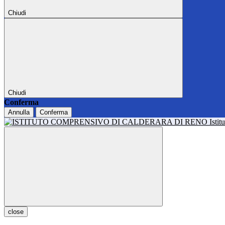
Chiudi
Chiudi
Conferma
Annulla
Conferma
Isti
close