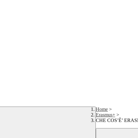
Home
>
Erasmus+
>
CHE COS’È’ ERA