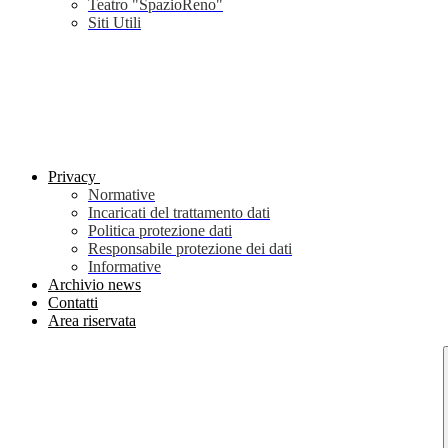
Teatro "SpazioReno"
Siti Utili
Privacy
Normative
Incaricati del trattamento dati
Politica protezione dati
Responsabile protezione dei dati
Informative
Archivio news
Contatti
Area riservata