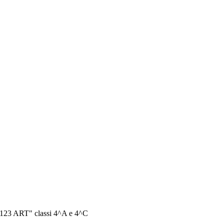
"123 ART" classi 4^A e 4^C