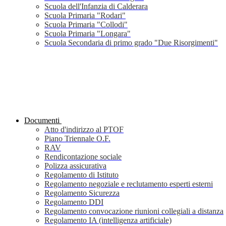
Scuola dell'Infanzia di Calderara
Scuola Primaria "Rodari"
Scuola Primaria "Collodi"
Scuola Primaria "Longara"
Scuola Secondaria di primo grado "Due Risorgimenti"
Documenti
Atto d'indirizzo al PTOF
Piano Triennale O.F.
RAV
Rendicontazione sociale
Polizza assicurativa
Regolamento di Istituto
Regolamento negoziale e reclutamento esperti esterni
Regolamento Sicurezza
Regolamento DDI
Regolamento convocazione riunioni collegiali a distanza
Regolamento IA (intelligenza artificiale)