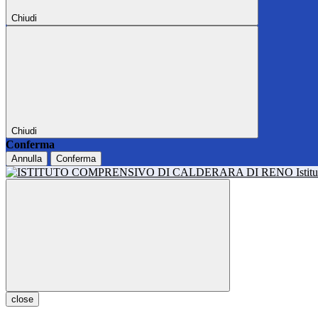
Chiudi
Chiudi
Conferma
Annulla
Conferma
Isti
close