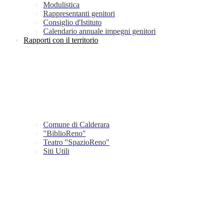
Modulistica
Rappresentanti genitori
Consiglio d'Istituto
Calendario annuale impegni genitori
Rapporti con il territorio
Comune di Calderara
"BiblioReno"
Teatro "SpazioReno"
Siti Utili