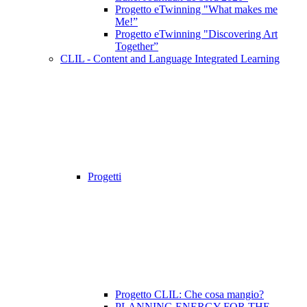
Progetto eTwinning "What makes me
Me!”
Progetto eTwinning "Discovering Art
Together”
CLIL - Content and Language Integrated Learning
Progetti
Progetto CLIL: Che cosa mangio?
PLANNING ENERGY FOR THE