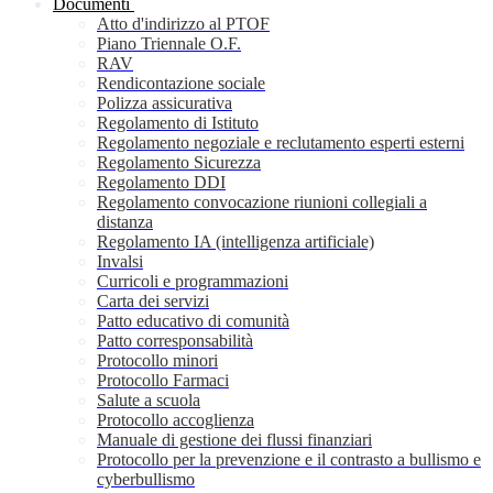
Documenti
Atto d'indirizzo al PTOF
Piano Triennale O.F.
RAV
Rendicontazione sociale
Polizza assicurativa
Regolamento di Istituto
Regolamento negoziale e reclutamento esperti esterni
Regolamento Sicurezza
Regolamento DDI
Regolamento convocazione riunioni collegiali a
distanza
Regolamento IA (intelligenza artificiale)
Invalsi
Curricoli e programmazioni
Carta dei servizi
Patto educativo di comunità
Patto corresponsabilità
Protocollo minori
Protocollo Farmaci
Salute a scuola
Protocollo accoglienza
Manuale di gestione dei flussi finanziari
Protocollo per la prevenzione e il contrasto a bullismo e
cyberbullismo