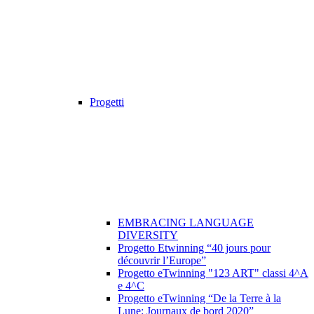
Progetti
EMBRACING LANGUAGE
DIVERSITY
Progetto Etwinning “40 jours pour
découvrir l’Europe”
Progetto eTwinning "123 ART" classi 4^A
e 4^C
Progetto eTwinning “De la Terre à la
Lune: Journaux de bord 2020”