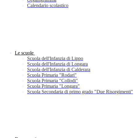
Calendario scolastico
Le scuole
Scuola dell'Infanzia di Lippo
Scuola dell'Infanzia di Longara
Scuola dell'Infanzia di Calderara
Scuola Primaria "Rodari"
Scuola Primaria "Collodi"
Scuola Primaria "Longara"
Scuola Secondaria di primo grado "Due Risorgimenti"