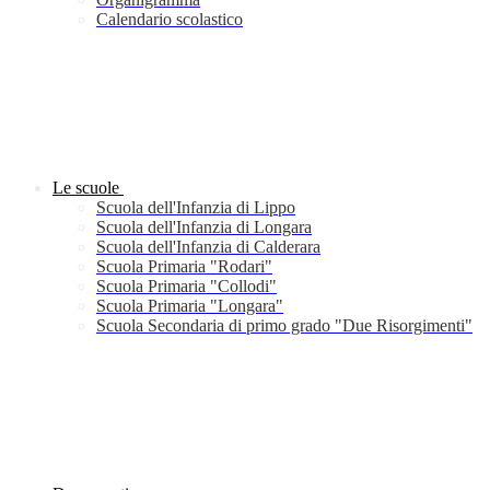
Calendario scolastico
Le scuole
Scuola dell'Infanzia di Lippo
Scuola dell'Infanzia di Longara
Scuola dell'Infanzia di Calderara
Scuola Primaria "Rodari"
Scuola Primaria "Collodi"
Scuola Primaria "Longara"
Scuola Secondaria di primo grado "Due Risorgimenti"