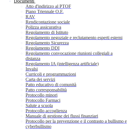
Documenti
Atto d'indirizzo al PTOF
Piano Triennale O.F.
RAV
Rendicontazione sociale
Polizza assicurativa
Regolamento di Istituto
Regolamento negoziale e reclutamento esperti esterni
Regolamento Sicurezza
Regolamento DDI
Regolamento convocazione riunioni collegiali a
distanza
Regolamento IA (intelligenza artificiale)
Invalsi
Curricoli e programmazioni
Carta dei servizi
Patto educativo di comunità
Patto corresponsabilità
Protocollo minori
Protocollo Farmaci
Salute a scuola
Protocollo accoglienza
Manuale di gestione dei flussi finanziari
Protocollo per la prevenzione e il contrasto a bullismo e
cyberbullismo