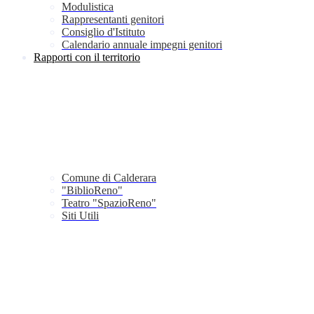
Modulistica
Rappresentanti genitori
Consiglio d'Istituto
Calendario annuale impegni genitori
Rapporti con il territorio
Comune di Calderara
"BiblioReno"
Teatro "SpazioReno"
Siti Utili