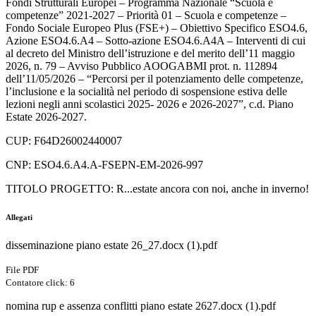
Fondi Strutturali Europei – Programma Nazionale “Scuola e
competenze” 2021-2027 – Priorità 01 – Scuola e competenze –
Fondo Sociale Europeo Plus (FSE+) – Obiettivo Specifico ESO4.6,
Azione ESO4.6.A4 – Sotto-azione ESO4.6.A4A – Interventi di cui
al decreto del Ministro dell’istruzione e del merito dell’11 maggio
2026, n. 79 – Avviso Pubblico AOOGABMI prot. n. 112894
dell’11/05/2026 – “Percorsi per il potenziamento delle competenze,
l’inclusione e la socialità nel periodo di sospensione estiva delle
lezioni negli anni scolastici 2025- 2026 e 2026-2027”, c.d. Piano
Estate 2026-2027.
CUP:
F64D26002440007
CNP:
ESO4.6.A4.A-FSEPN-EM-2026-997
TITOLO PROGETTO:
R...estate ancora con noi, anche in inverno!
Allegati
disseminazione piano estate 26_27.docx (1).pdf
File PDF
Contatore click: 6
nomina rup e assenza conflitti piano estate 2627.docx (1).pdf