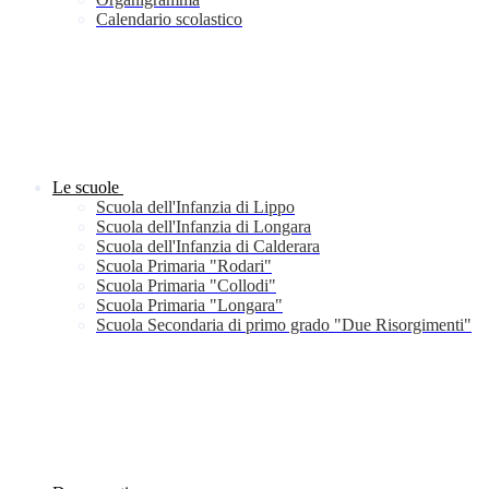
Calendario scolastico
Le scuole
Scuola dell'Infanzia di Lippo
Scuola dell'Infanzia di Longara
Scuola dell'Infanzia di Calderara
Scuola Primaria "Rodari"
Scuola Primaria "Collodi"
Scuola Primaria "Longara"
Scuola Secondaria di primo grado "Due Risorgimenti"