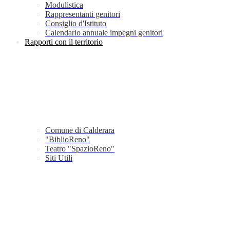
Modulistica
Rappresentanti genitori
Consiglio d'Istituto
Calendario annuale impegni genitori
Rapporti con il territorio
Comune di Calderara
"BiblioReno"
Teatro "SpazioReno"
Siti Utili