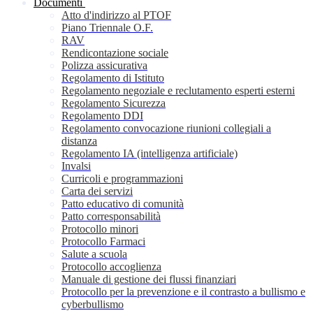
Documenti
Atto d'indirizzo al PTOF
Piano Triennale O.F.
RAV
Rendicontazione sociale
Polizza assicurativa
Regolamento di Istituto
Regolamento negoziale e reclutamento esperti esterni
Regolamento Sicurezza
Regolamento DDI
Regolamento convocazione riunioni collegiali a
distanza
Regolamento IA (intelligenza artificiale)
Invalsi
Curricoli e programmazioni
Carta dei servizi
Patto educativo di comunità
Patto corresponsabilità
Protocollo minori
Protocollo Farmaci
Salute a scuola
Protocollo accoglienza
Manuale di gestione dei flussi finanziari
Protocollo per la prevenzione e il contrasto a bullismo e
cyberbullismo