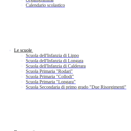
Calendario scolastico
Le scuole
Scuola dell'Infanzia di Lippo
Scuola dell'Infanzia di Longara
Scuola dell'Infanzia di Calderara
Scuola Primaria "Rodari"
Scuola Primaria "Collodi"
Scuola Primaria "Longara"
Scuola Secondaria di primo grado "Due Risorgimenti"