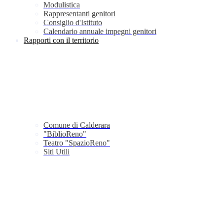
Modulistica
Rappresentanti genitori
Consiglio d'Istituto
Calendario annuale impegni genitori
Rapporti con il territorio
Comune di Calderara
"BiblioReno"
Teatro "SpazioReno"
Siti Utili