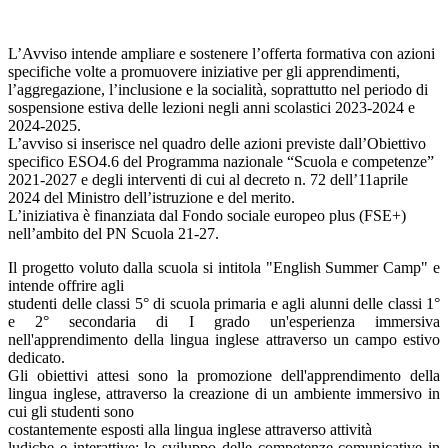
L’Avviso intende ampliare e sostenere l’offerta formativa con azioni
specifiche volte a promuovere iniziative per gli apprendimenti,
l’aggregazione, l’inclusione e la socialità, soprattutto nel periodo di
sospensione estiva delle lezioni negli anni scolastici 2023-2024 e
2024-2025.
L’avviso si inserisce nel quadro delle azioni previste dall’Obiettivo
specifico ESO4.6 del Programma nazionale “Scuola e competenze”
2021-2027 e degli interventi di cui al decreto n. 72 dell’11aprile
2024 del Ministro dell’istruzione e del merito.
L’iniziativa è finanziata dal Fondo sociale europeo plus (FSE+)
nell’ambito del PN Scuola 21-27.
Il progetto voluto dalla scuola si intitola "English Summer Camp" e
intende offrire agli
studenti delle classi 5° di scuola primaria e agli alunni delle classi 1°
e 2° secondaria di I grado un'esperienza immersiva
nell'apprendimento della lingua inglese attraverso un campo estivo
dedicato.
Gli obiettivi attesi sono la promozione dell'apprendimento della
lingua inglese, attraverso la creazione di un ambiente immersivo in
cui gli studenti sono
costantemente esposti alla lingua inglese attraverso attività
ludiche e interattive; lo sviluppo delle competenze comunicative in