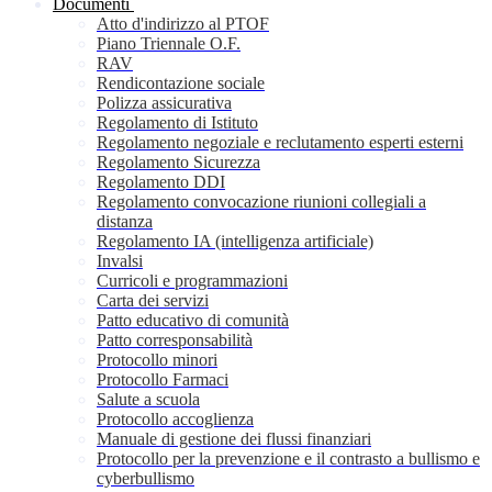
Documenti
Atto d'indirizzo al PTOF
Piano Triennale O.F.
RAV
Rendicontazione sociale
Polizza assicurativa
Regolamento di Istituto
Regolamento negoziale e reclutamento esperti esterni
Regolamento Sicurezza
Regolamento DDI
Regolamento convocazione riunioni collegiali a
distanza
Regolamento IA (intelligenza artificiale)
Invalsi
Curricoli e programmazioni
Carta dei servizi
Patto educativo di comunità
Patto corresponsabilità
Protocollo minori
Protocollo Farmaci
Salute a scuola
Protocollo accoglienza
Manuale di gestione dei flussi finanziari
Protocollo per la prevenzione e il contrasto a bullismo e
cyberbullismo