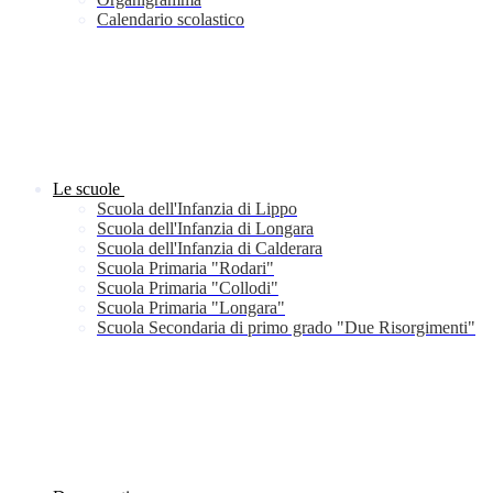
Calendario scolastico
Le scuole
Scuola dell'Infanzia di Lippo
Scuola dell'Infanzia di Longara
Scuola dell'Infanzia di Calderara
Scuola Primaria "Rodari"
Scuola Primaria "Collodi"
Scuola Primaria "Longara"
Scuola Secondaria di primo grado "Due Risorgimenti"