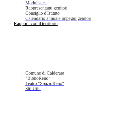
Modulistica
Rappresentanti genitori
Consiglio d'Istituto
Calendario annuale impegni genitori
Rapporti con il territorio
Comune di Calderara
"BiblioReno"
Teatro "SpazioReno"
Siti Utili