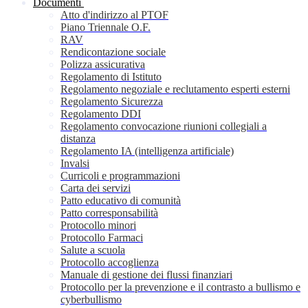
Documenti
Atto d'indirizzo al PTOF
Piano Triennale O.F.
RAV
Rendicontazione sociale
Polizza assicurativa
Regolamento di Istituto
Regolamento negoziale e reclutamento esperti esterni
Regolamento Sicurezza
Regolamento DDI
Regolamento convocazione riunioni collegiali a
distanza
Regolamento IA (intelligenza artificiale)
Invalsi
Curricoli e programmazioni
Carta dei servizi
Patto educativo di comunità
Patto corresponsabilità
Protocollo minori
Protocollo Farmaci
Salute a scuola
Protocollo accoglienza
Manuale di gestione dei flussi finanziari
Protocollo per la prevenzione e il contrasto a bullismo e
cyberbullismo