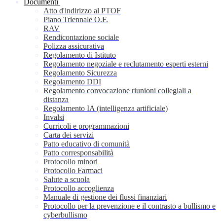
Documenti
Atto d'indirizzo al PTOF
Piano Triennale O.F.
RAV
Rendicontazione sociale
Polizza assicurativa
Regolamento di Istituto
Regolamento negoziale e reclutamento esperti esterni
Regolamento Sicurezza
Regolamento DDI
Regolamento convocazione riunioni collegiali a
distanza
Regolamento IA (intelligenza artificiale)
Invalsi
Curricoli e programmazioni
Carta dei servizi
Patto educativo di comunità
Patto corresponsabilità
Protocollo minori
Protocollo Farmaci
Salute a scuola
Protocollo accoglienza
Manuale di gestione dei flussi finanziari
Protocollo per la prevenzione e il contrasto a bullismo e
cyberbullismo