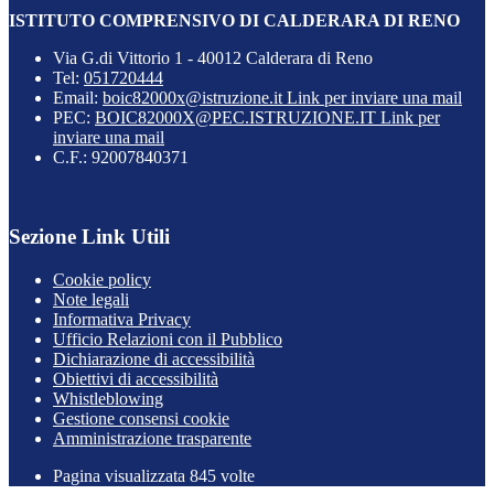
ISTITUTO COMPRENSIVO DI CALDERARA DI RENO
Via G.di Vittorio 1 - 40012 Calderara di Reno
Tel:
051720444
Email:
boic82000x@istruzione.it
Link per inviare una mail
PEC:
BOIC82000X@PEC.ISTRUZIONE.IT
Link per
inviare una mail
C.F.: 92007840371
Sezione Link Utili
Cookie policy
Note legali
Informativa Privacy
Ufficio Relazioni con il Pubblico
Dichiarazione di accessibilità
Obiettivi di accessibilità
Whistleblowing
Gestione consensi cookie
Amministrazione trasparente
Pagina visualizzata
845
volte