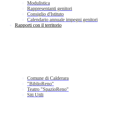
Modulistica
Rappresentanti genitori
Consiglio d'Istituto
Calendario annuale impegni genitori
Rapporti con il territorio
Comune di Calderara
"BiblioReno"
Teatro "SpazioReno"
Siti Utili