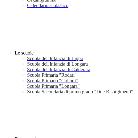
Calendario scolastico
Le scuole
Scuola dell'Infanzia di Lippo
Scuola dell'Infanzia di Longara
Scuola dell'Infanzia di Calderara
Scuola Primaria "Rodari"
Scuola Primaria "Collodi"
Scuola Primaria "Longara"
Scuola Secondaria di primo grado "Due Risorgimenti"