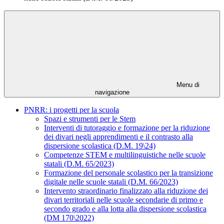
Menu di
navigazione
PNRR: i progetti per la scuola
Spazi e strumenti per le Stem
Interventi di tutoraggio e formazione per la riduzione
dei divari negli apprendimenti e il contrasto alla
dispersione scolastica (D.M. 19\24)
Competenze STEM e multilinguistiche nelle scuole
statali (D.M. 65/2023)
Formazione del personale scolastico per la transizione
digitale nelle scuole statali (D.M. 66/2023)
Intervento straordinario finalizzato alla riduzione dei
divari territoriali nelle scuole secondarie di primo e
secondo grado e alla lotta alla dispersione scolastica
(DM 170\2022)