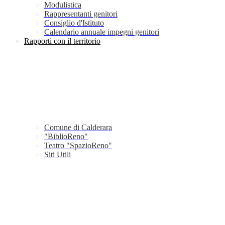
Modulistica
Rappresentanti genitori
Consiglio d'Istituto
Calendario annuale impegni genitori
Rapporti con il territorio
Comune di Calderara
"BiblioReno"
Teatro "SpazioReno"
Siti Utili