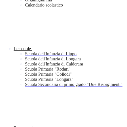
Calendario scolastico
Le scuole
Scuola dell'Infanzia di Lippo
Scuola dell'Infanzia di Longara
Scuola dell'Infanzia di Calderara
Scuola Primaria "Rodari"
Scuola Primaria "Collodi"
Scuola Primaria "Longara"
Scuola Secondaria di primo grado "Due Risorgimenti"