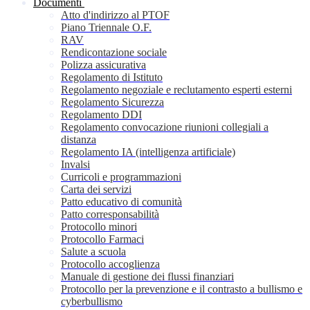
Documenti
Atto d'indirizzo al PTOF
Piano Triennale O.F.
RAV
Rendicontazione sociale
Polizza assicurativa
Regolamento di Istituto
Regolamento negoziale e reclutamento esperti esterni
Regolamento Sicurezza
Regolamento DDI
Regolamento convocazione riunioni collegiali a
distanza
Regolamento IA (intelligenza artificiale)
Invalsi
Curricoli e programmazioni
Carta dei servizi
Patto educativo di comunità
Patto corresponsabilità
Protocollo minori
Protocollo Farmaci
Salute a scuola
Protocollo accoglienza
Manuale di gestione dei flussi finanziari
Protocollo per la prevenzione e il contrasto a bullismo e
cyberbullismo