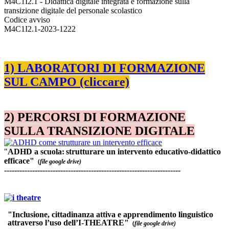
M4C1I2.1 - Didattica digitale integrata e formazione sulla
transizione digitale del personale scolastico
Codice avviso
M4C1I2.1-2023-1222
S
S
S
1) LABORATORI DI FORMAZIONE
SUL CAMPO (cliccare)
S
2) PERCORSI DI FORMAZIONE
SULLA TRANSIZIONE DIGITALE
"
ADHD
a
scuola:
strutturare
un
intervento
educativo-didattico
efficace"
(
file google drive)
---------------------------------------------------------------------
d
d
"Inclusione, cittadinanza attiva e apprendimento linguistico
attraverso l’uso dell’I-THEATRE"
(
file google drive)