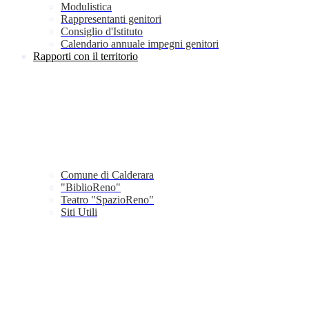
Modulistica
Rappresentanti genitori
Consiglio d'Istituto
Calendario annuale impegni genitori
Rapporti con il territorio
Comune di Calderara
"BiblioReno"
Teatro "SpazioReno"
Siti Utili