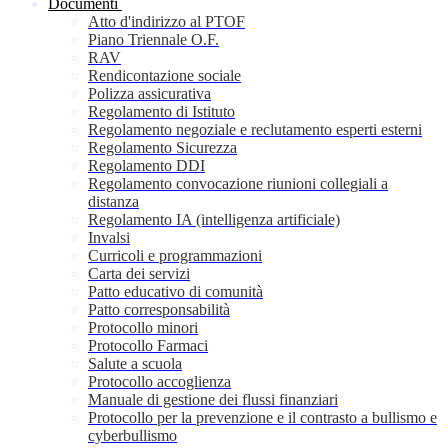
Documenti
Atto d'indirizzo al PTOF
Piano Triennale O.F.
RAV
Rendicontazione sociale
Polizza assicurativa
Regolamento di Istituto
Regolamento negoziale e reclutamento esperti esterni
Regolamento Sicurezza
Regolamento DDI
Regolamento convocazione riunioni collegiali a
distanza
Regolamento IA (intelligenza artificiale)
Invalsi
Curricoli e programmazioni
Carta dei servizi
Patto educativo di comunità
Patto corresponsabilità
Protocollo minori
Protocollo Farmaci
Salute a scuola
Protocollo accoglienza
Manuale di gestione dei flussi finanziari
Protocollo per la prevenzione e il contrasto a bullismo e
cyberbullismo