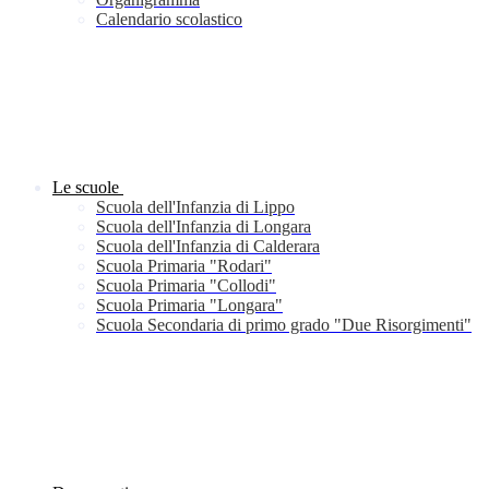
Calendario scolastico
Le scuole
Scuola dell'Infanzia di Lippo
Scuola dell'Infanzia di Longara
Scuola dell'Infanzia di Calderara
Scuola Primaria "Rodari"
Scuola Primaria "Collodi"
Scuola Primaria "Longara"
Scuola Secondaria di primo grado "Due Risorgimenti"