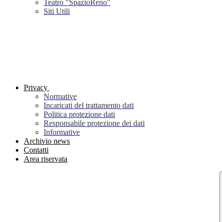
Teatro "SpazioReno"
Siti Utili
Privacy
Normative
Incaricati del trattamento dati
Politica protezione dati
Responsabile protezione dei dati
Informative
Archivio news
Contatti
Area riservata