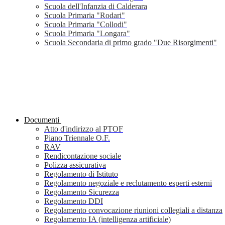
Scuola dell'Infanzia di Calderara
Scuola Primaria "Rodari"
Scuola Primaria "Collodi"
Scuola Primaria "Longara"
Scuola Secondaria di primo grado "Due Risorgimenti"
Documenti
Atto d'indirizzo al PTOF
Piano Triennale O.F.
RAV
Rendicontazione sociale
Polizza assicurativa
Regolamento di Istituto
Regolamento negoziale e reclutamento esperti esterni
Regolamento Sicurezza
Regolamento DDI
Regolamento convocazione riunioni collegiali a distanza
Regolamento IA (intelligenza artificiale)