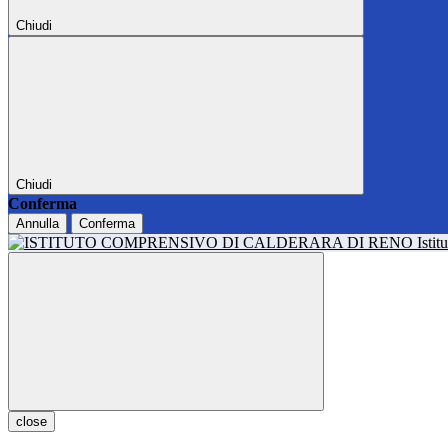
Chiudi
Chiudi
Conferma
Annulla
Conferma
Isti
close