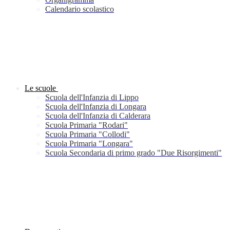
Calendario scolastico
Le scuole
Scuola dell'Infanzia di Lippo
Scuola dell'Infanzia di Longara
Scuola dell'Infanzia di Calderara
Scuola Primaria "Rodari"
Scuola Primaria "Collodi"
Scuola Primaria "Longara"
Scuola Secondaria di primo grado "Due Risorgimenti"