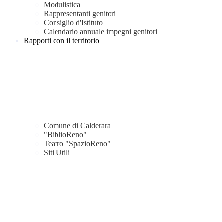
Modulistica
Rappresentanti genitori
Consiglio d'Istituto
Calendario annuale impegni genitori
Rapporti con il territorio
Comune di Calderara
"BiblioReno"
Teatro "SpazioReno"
Siti Utili