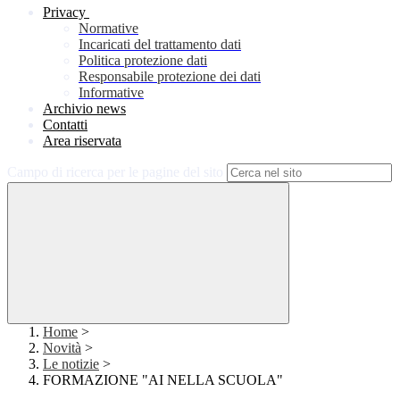
Privacy
Normative
Incaricati del trattamento dati
Politica protezione dati
Responsabile protezione dei dati
Informative
Archivio news
Contatti
Area riservata
Campo di ricerca per le pagine del sito
Home
>
Novità
>
Le notizie
>
FORMAZIONE "AI NELLA SCUOLA"