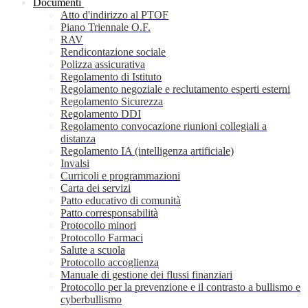
Documenti
Atto d'indirizzo al PTOF
Piano Triennale O.F.
RAV
Rendicontazione sociale
Polizza assicurativa
Regolamento di Istituto
Regolamento negoziale e reclutamento esperti esterni
Regolamento Sicurezza
Regolamento DDI
Regolamento convocazione riunioni collegiali a
distanza
Regolamento IA (intelligenza artificiale)
Invalsi
Curricoli e programmazioni
Carta dei servizi
Patto educativo di comunità
Patto corresponsabilità
Protocollo minori
Protocollo Farmaci
Salute a scuola
Protocollo accoglienza
Manuale di gestione dei flussi finanziari
Protocollo per la prevenzione e il contrasto a bullismo e
cyberbullismo