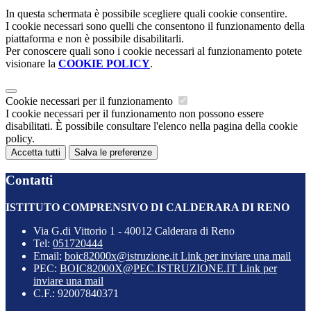
In questa schermata è possibile scegliere quali cookie consentire.
I cookie necessari sono quelli che consentono il funzionamento della
piattaforma e non è possibile disabilitarli.
Per conoscere quali sono i cookie necessari al funzionamento potete
visionare la
COOKIE POLICY
.
Cookie necessari per il funzionamento
I cookie necessari per il funzionamento non possono essere
disabilitati. È possibile consultare l'elenco nella pagina della cookie
policy.
Accetta tutti
Salva le preferenze
Contatti
ISTITUTO COMPRENSIVO DI CALDERARA DI RENO
Via G.di Vittorio 1 - 40012 Calderara di Reno
Tel:
051720444
Email:
boic82000x@istruzione.it
Link per inviare una mail
PEC:
BOIC82000X@PEC.ISTRUZIONE.IT
Link per
inviare una mail
C.F.: 92007840371