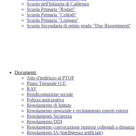
Scuola dell'Infanzia di Calderara
Scuola Primaria "Rodari"
Scuola Primaria "Collodi"
Scuola Primaria "Longara"
Scuola Secondaria di primo grado "Due Risorgimenti"
Documenti
Atto d'indirizzo al PTOF
Piano Triennale O.F.
RAV
Rendicontazione sociale
Polizza assicurativa
Regolamento di Istituto
Regolamento negoziale e reclutamento esperti esterni
Regolamento Sicurezza
Regolamento DDI
Regolamento convocazione riunioni collegiali a distanza
Regolamento IA (intelligenza artificiale)