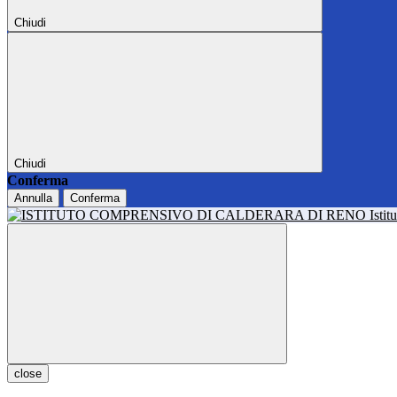
Chiudi
Chiudi
Conferma
Annulla
Conferma
Isti
close