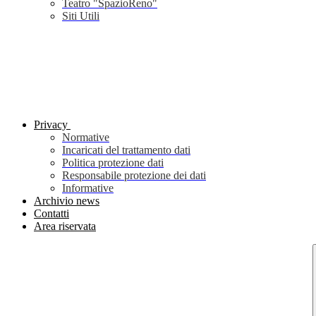
Teatro "SpazioReno"
Siti Utili
Privacy
Normative
Incaricati del trattamento dati
Politica protezione dati
Responsabile protezione dei dati
Informative
Archivio news
Contatti
Area riservata