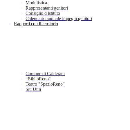
Modulistica
Rappresentanti genitori
Consiglio d'Istituto
Calendario annuale impegni genitori
Rapporti con il territorio
Comune di Calderara
"BiblioReno"
Teatro "SpazioReno"
Siti Utili