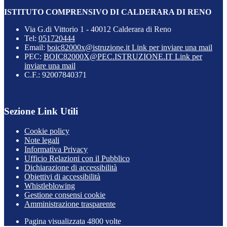
ISTITUTO COMPRENSIVO DI CALDERARA DI RENO
Via G.di Vittorio 1 - 40012 Calderara di Reno
Tel:
051720444
Email:
boic82000x@istruzione.it
Link per inviare una mail
PEC:
BOIC82000X@PEC.ISTRUZIONE.IT
Link per
inviare una mail
C.F.: 92007840371
Sezione Link Utili
Cookie policy
Note legali
Informativa Privacy
Ufficio Relazioni con il Pubblico
Dichiarazione di accessibilità
Obiettivi di accessibilità
Whistleblowing
Gestione consensi cookie
Amministrazione trasparente
Pagina visualizzata
4800
volte