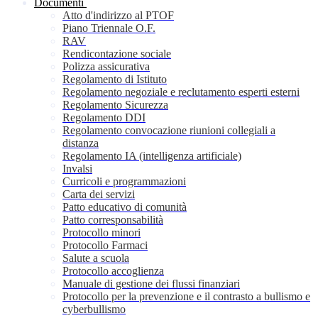
Documenti
Atto d'indirizzo al PTOF
Piano Triennale O.F.
RAV
Rendicontazione sociale
Polizza assicurativa
Regolamento di Istituto
Regolamento negoziale e reclutamento esperti esterni
Regolamento Sicurezza
Regolamento DDI
Regolamento convocazione riunioni collegiali a
distanza
Regolamento IA (intelligenza artificiale)
Invalsi
Curricoli e programmazioni
Carta dei servizi
Patto educativo di comunità
Patto corresponsabilità
Protocollo minori
Protocollo Farmaci
Salute a scuola
Protocollo accoglienza
Manuale di gestione dei flussi finanziari
Protocollo per la prevenzione e il contrasto a bullismo e
cyberbullismo