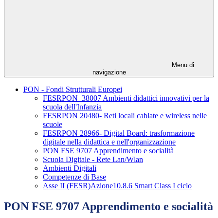
Menu di
navigazione
PON - Fondi Strutturali Europei
FESRPON_38007 Ambienti didattici innovativi per la
scuola dell'Infanzia
FESRPON 20480- Reti locali cablate e wireless nelle
scuole
FESRPON 28966- Digital Board: trasformazione
digitale nella didattica e nell'organizzazione
PON FSE 9707 Apprendimento e socialità
Scuola Digitale - Rete Lan/Wlan
Ambienti Digitali
Competenze di Base
Asse II (FESR)Azione10.8.6 Smart Class I ciclo
PON FSE 9707 Apprendimento e socialità