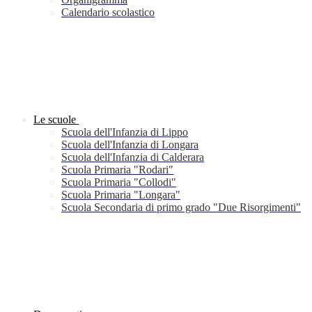
Calendario scolastico
Le scuole
Scuola dell'Infanzia di Lippo
Scuola dell'Infanzia di Longara
Scuola dell'Infanzia di Calderara
Scuola Primaria "Rodari"
Scuola Primaria "Collodi"
Scuola Primaria "Longara"
Scuola Secondaria di primo grado "Due Risorgimenti"