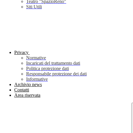
Teatro "SpazioReno"
Siti Utili
Privacy
Normative
Incaricati del trattamento dati
Politica protezione dati
Responsabile protezione dei dati
Informative
Archivio news
Contatti
Area riservata