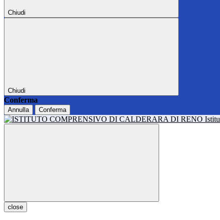
Chiudi
Chiudi
Conferma
Annulla
Conferma
Isti
close