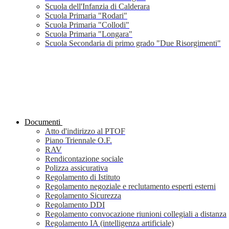
Scuola dell'Infanzia di Calderara
Scuola Primaria "Rodari"
Scuola Primaria "Collodi"
Scuola Primaria "Longara"
Scuola Secondaria di primo grado "Due Risorgimenti"
Documenti
Atto d'indirizzo al PTOF
Piano Triennale O.F.
RAV
Rendicontazione sociale
Polizza assicurativa
Regolamento di Istituto
Regolamento negoziale e reclutamento esperti esterni
Regolamento Sicurezza
Regolamento DDI
Regolamento convocazione riunioni collegiali a distanza
Regolamento IA (intelligenza artificiale)