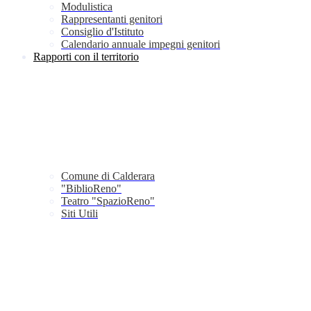
Modulistica
Rappresentanti genitori
Consiglio d'Istituto
Calendario annuale impegni genitori
Rapporti con il territorio
Comune di Calderara
"BiblioReno"
Teatro "SpazioReno"
Siti Utili