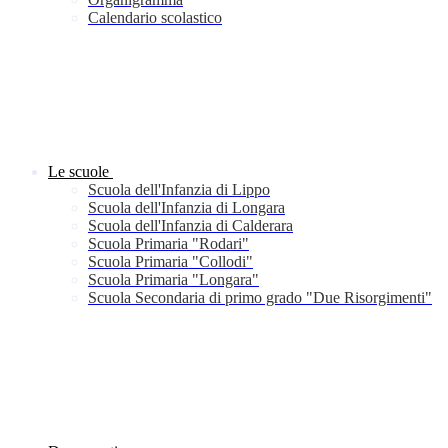
Calendario scolastico
Le scuole
Scuola dell'Infanzia di Lippo
Scuola dell'Infanzia di Longara
Scuola dell'Infanzia di Calderara
Scuola Primaria "Rodari"
Scuola Primaria "Collodi"
Scuola Primaria "Longara"
Scuola Secondaria di primo grado "Due Risorgimenti"