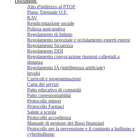
Documenti
Atto d'indirizzo al PTOF
Piano Triennale O.F.
RAV
Rendicontazione sociale
Polizza assicurativa
Regolamento di Istituto
Regolamento negoziale e reclutamento esperti esterni
Regolamento Sicurezza
Regolamento DDI
Regolamento convocazione riunioni collegiali a
distanza
Regolamento IA (intelligenza artificiale)
Invalsi
Curricoli e programmazioni
Carta dei servizi
Patto educativo di comunità
Patto corresponsabilità
Protocollo minori
Protocollo Farmaci
Salute a scuola
Protocollo accoglienza
Manuale di gestione dei flussi finanziari
Protocollo per la prevenzione e il contrasto a bullismo e
cyberbullismo