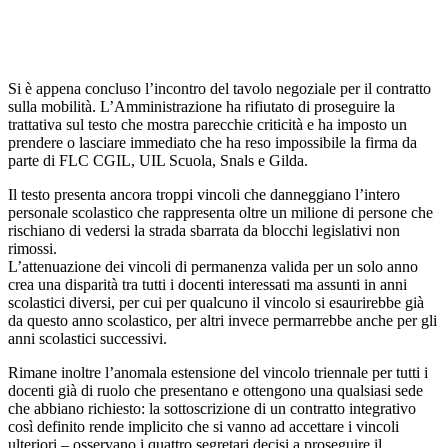
Si è appena concluso l’incontro del tavolo negoziale per il contratto
sulla mobilità. L’Amministrazione ha rifiutato di proseguire la
trattativa sul testo che mostra parecchie criticità e ha imposto un
prendere o lasciare immediato che ha reso impossibile la firma da
parte di FLC CGIL, UIL Scuola, Snals e Gilda.
Il testo presenta ancora troppi vincoli che danneggiano l’intero
personale scolastico che rappresenta oltre un milione di persone che
rischiano di vedersi la strada sbarrata da blocchi legislativi non
rimossi.
L’attenuazione dei vincoli di permanenza valida per un solo anno
crea una disparità tra tutti i docenti interessati ma assunti in anni
scolastici diversi, per cui per qualcuno il vincolo si esaurirebbe già
da questo anno scolastico, per altri invece permarrebbe anche per gli
anni scolastici successivi.
Rimane inoltre l’anomala estensione del vincolo triennale per tutti i
docenti già di ruolo che presentano e ottengono una qualsiasi sede
che abbiano richiesto: la sottoscrizione di un contratto integrativo
così definito rende implicito che si vanno ad accettare i vincoli
ulteriori – osservano i quattro segretari decisi a proseguire il