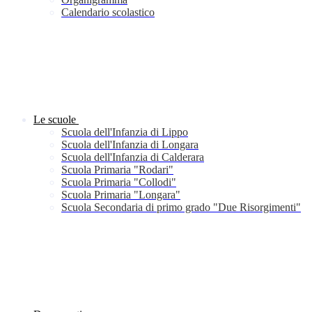
Calendario scolastico
Le scuole
Scuola dell'Infanzia di Lippo
Scuola dell'Infanzia di Longara
Scuola dell'Infanzia di Calderara
Scuola Primaria "Rodari"
Scuola Primaria "Collodi"
Scuola Primaria "Longara"
Scuola Secondaria di primo grado "Due Risorgimenti"