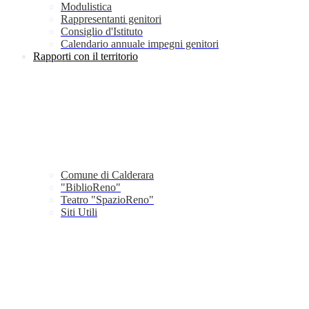
Modulistica
Rappresentanti genitori
Consiglio d'Istituto
Calendario annuale impegni genitori
Rapporti con il territorio
Comune di Calderara
"BiblioReno"
Teatro "SpazioReno"
Siti Utili