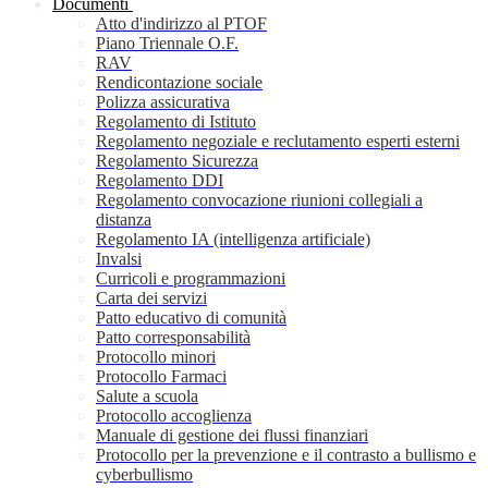
Documenti
Atto d'indirizzo al PTOF
Piano Triennale O.F.
RAV
Rendicontazione sociale
Polizza assicurativa
Regolamento di Istituto
Regolamento negoziale e reclutamento esperti esterni
Regolamento Sicurezza
Regolamento DDI
Regolamento convocazione riunioni collegiali a
distanza
Regolamento IA (intelligenza artificiale)
Invalsi
Curricoli e programmazioni
Carta dei servizi
Patto educativo di comunità
Patto corresponsabilità
Protocollo minori
Protocollo Farmaci
Salute a scuola
Protocollo accoglienza
Manuale di gestione dei flussi finanziari
Protocollo per la prevenzione e il contrasto a bullismo e
cyberbullismo