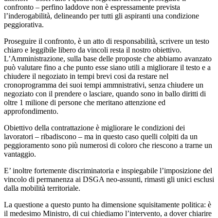
confronto – perfino laddove non è espressamente prevista
l’inderogabilità, delineando per tutti gli aspiranti una condizione
peggiorativa.
Proseguire il confronto, è un atto di responsabilità, scrivere un testo
chiaro e leggibile libero da vincoli resta il nostro obiettivo.
L’Amministrazione, sulla base delle proposte che abbiamo avanzato
può valutare fino a che punto esse siano utili a migliorare il testo e a
chiudere il negoziato in tempi brevi cosi da restare nel
cronoprogramma dei suoi tempi ammnistrativi, senza chiudere un
negoziato con il prendere o lasciare, quando sono in ballo diritti di
oltre 1 milione di persone che meritano attenzione ed
approfondimento.
Obiettivo della contrattazione è migliorare le condizioni dei
lavoratori – ribadiscono – ma in questo caso quelli colpiti da un
peggioramento sono più numerosi di coloro che riescono a trarne un
vantaggio.
E’ inoltre fortemente discriminatoria e inspiegabile l’imposizione del
vincolo di permanenza ai DSGA neo-assunti, rimasti gli unici esclusi
dalla mobilità territoriale.
La questione a questo punto ha dimensione squisitamente politica: è
il medesimo Ministro, di cui chiediamo l’intervento, a dover chiarire