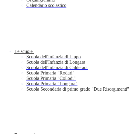
Calendario scolastico
Le scuole
Scuola dell'Infanzia di Lippo
Scuola dell'Infanzia di Longara
Scuola dell'Infanzia di Calderara
Scuola Primaria "Rodari"
Scuola Primaria "Collodi"
Scuola Primaria "Longara"
Scuola Secondaria di primo grado "Due Risorgimenti"