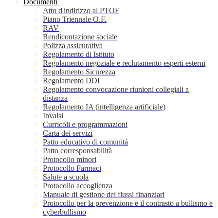
Documenti
Atto d'indirizzo al PTOF
Piano Triennale O.F.
RAV
Rendicontazione sociale
Polizza assicurativa
Regolamento di Istituto
Regolamento negoziale e reclutamento esperti esterni
Regolamento Sicurezza
Regolamento DDI
Regolamento convocazione riunioni collegiali a
distanza
Regolamento IA (intelligenza artificiale)
Invalsi
Curricoli e programmazioni
Carta dei servizi
Patto educativo di comunità
Patto corresponsabilità
Protocollo minori
Protocollo Farmaci
Salute a scuola
Protocollo accoglienza
Manuale di gestione dei flussi finanziari
Protocollo per la prevenzione e il contrasto a bullismo e
cyberbullismo