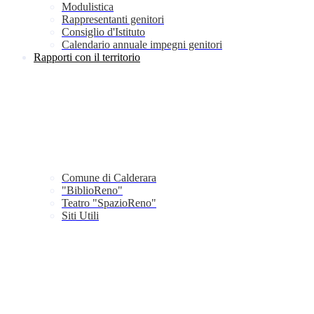
Modulistica
Rappresentanti genitori
Consiglio d'Istituto
Calendario annuale impegni genitori
Rapporti con il territorio
Comune di Calderara
"BiblioReno"
Teatro "SpazioReno"
Siti Utili