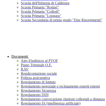
Scuola dell'Infanzia di Calderara
Scuola Primaria "Rodari"
Scuola Primaria "Collodi"
Scuola Primaria "Longara"
Scuola Secondaria di primo grado "Due Risorgimenti"
Documenti
Atto d'indirizzo al PTOF
Piano Triennale O.F.
RAV
Rendicontazione sociale
Polizza assicurativa
Regolamento di Istituto
Regolamento negoziale e reclutamento esperti esterni
Regolamento Sicurezza
Regolamento DDI
Regolamento convocazione riunioni collegiali a distanza
Regolamento IA (intelligenza artificiale)