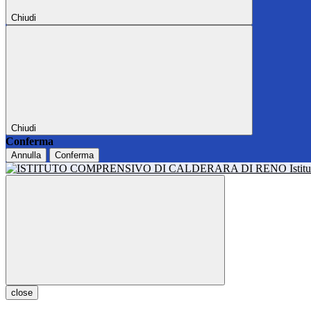
Chiudi
Chiudi
Conferma
Annulla
Conferma
Isti
close