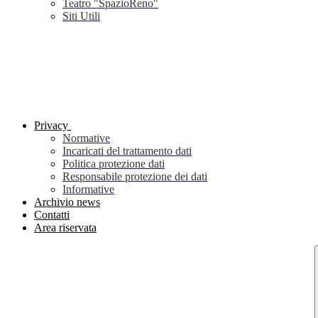
Teatro "SpazioReno"
Siti Utili
Privacy
Normative
Incaricati del trattamento dati
Politica protezione dati
Responsabile protezione dei dati
Informative
Archivio news
Contatti
Area riservata