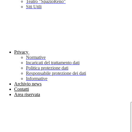
Teatro "SpazioReno"
Siti Utili
Privacy
Normative
Incaricati del trattamento dati
Politica protezione dati
Responsabile protezione dei dati
Informative
Archivio news
Contatti
Area riservata