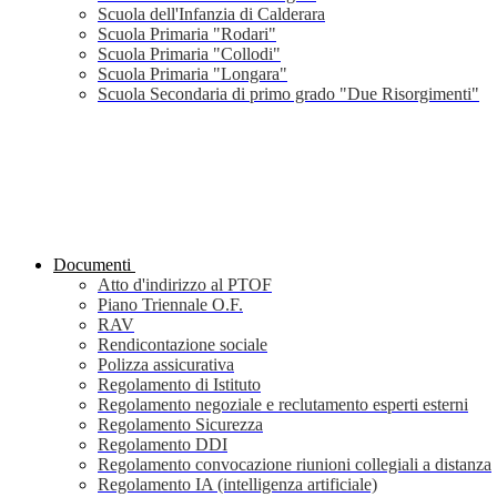
Scuola dell'Infanzia di Calderara
Scuola Primaria "Rodari"
Scuola Primaria "Collodi"
Scuola Primaria "Longara"
Scuola Secondaria di primo grado "Due Risorgimenti"
Documenti
Atto d'indirizzo al PTOF
Piano Triennale O.F.
RAV
Rendicontazione sociale
Polizza assicurativa
Regolamento di Istituto
Regolamento negoziale e reclutamento esperti esterni
Regolamento Sicurezza
Regolamento DDI
Regolamento convocazione riunioni collegiali a distanza
Regolamento IA (intelligenza artificiale)