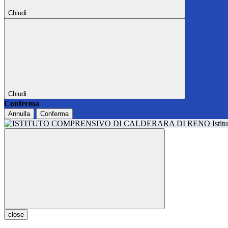
Chiudi
Chiudi
Conferma
Annulla
Conferma
Isti
close