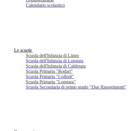
Calendario scolastico
Le scuole
Scuola dell'Infanzia di Lippo
Scuola dell'Infanzia di Longara
Scuola dell'Infanzia di Calderara
Scuola Primaria "Rodari"
Scuola Primaria "Collodi"
Scuola Primaria "Longara"
Scuola Secondaria di primo grado "Due Risorgimenti"