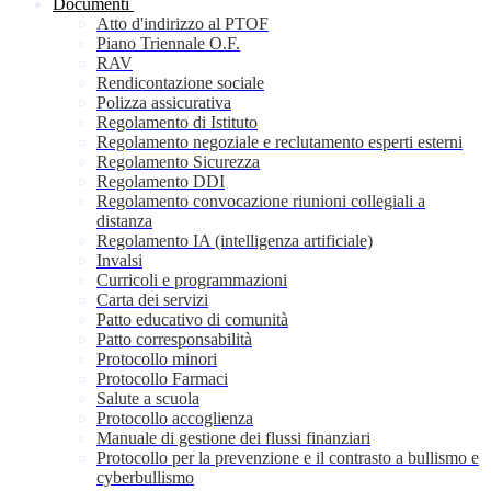
Documenti
Atto d'indirizzo al PTOF
Piano Triennale O.F.
RAV
Rendicontazione sociale
Polizza assicurativa
Regolamento di Istituto
Regolamento negoziale e reclutamento esperti esterni
Regolamento Sicurezza
Regolamento DDI
Regolamento convocazione riunioni collegiali a
distanza
Regolamento IA (intelligenza artificiale)
Invalsi
Curricoli e programmazioni
Carta dei servizi
Patto educativo di comunità
Patto corresponsabilità
Protocollo minori
Protocollo Farmaci
Salute a scuola
Protocollo accoglienza
Manuale di gestione dei flussi finanziari
Protocollo per la prevenzione e il contrasto a bullismo e
cyberbullismo