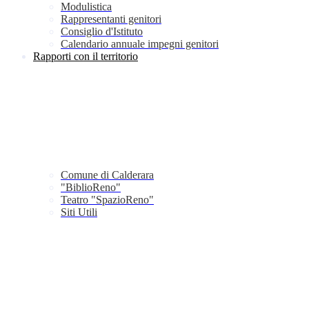
Modulistica
Rappresentanti genitori
Consiglio d'Istituto
Calendario annuale impegni genitori
Rapporti con il territorio
Comune di Calderara
"BiblioReno"
Teatro "SpazioReno"
Siti Utili