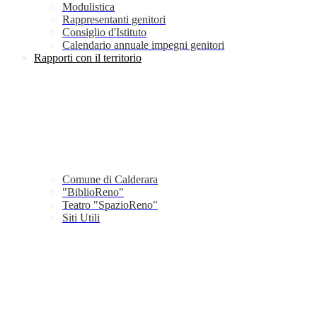
Modulistica
Rappresentanti genitori
Consiglio d'Istituto
Calendario annuale impegni genitori
Rapporti con il territorio
Comune di Calderara
"BiblioReno"
Teatro "SpazioReno"
Siti Utili