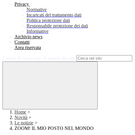
Privacy
Normative
Incaricati del trattamento dati
Politica protezione dati
Responsabile protezione dei dati
Informative
Archivio news
Contatti
Area riservata
Campo di ricerca per le pagine del sito
Home
>
Novità
>
Le notizie
>
ZOOM! IL MIO POSTO NEL MONDO