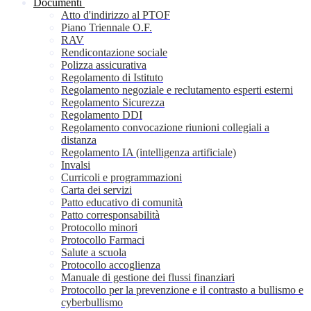
Documenti
Atto d'indirizzo al PTOF
Piano Triennale O.F.
RAV
Rendicontazione sociale
Polizza assicurativa
Regolamento di Istituto
Regolamento negoziale e reclutamento esperti esterni
Regolamento Sicurezza
Regolamento DDI
Regolamento convocazione riunioni collegiali a
distanza
Regolamento IA (intelligenza artificiale)
Invalsi
Curricoli e programmazioni
Carta dei servizi
Patto educativo di comunità
Patto corresponsabilità
Protocollo minori
Protocollo Farmaci
Salute a scuola
Protocollo accoglienza
Manuale di gestione dei flussi finanziari
Protocollo per la prevenzione e il contrasto a bullismo e
cyberbullismo