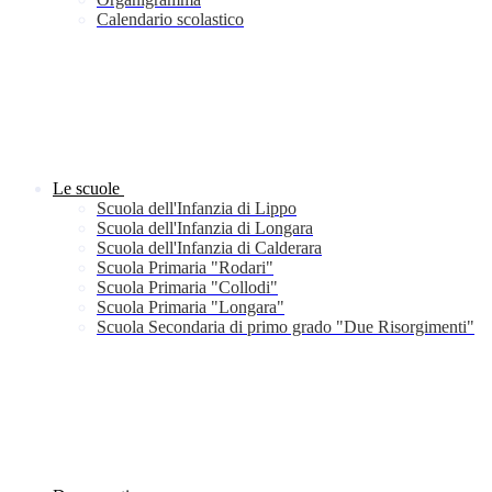
Calendario scolastico
Le scuole
Scuola dell'Infanzia di Lippo
Scuola dell'Infanzia di Longara
Scuola dell'Infanzia di Calderara
Scuola Primaria "Rodari"
Scuola Primaria "Collodi"
Scuola Primaria "Longara"
Scuola Secondaria di primo grado "Due Risorgimenti"