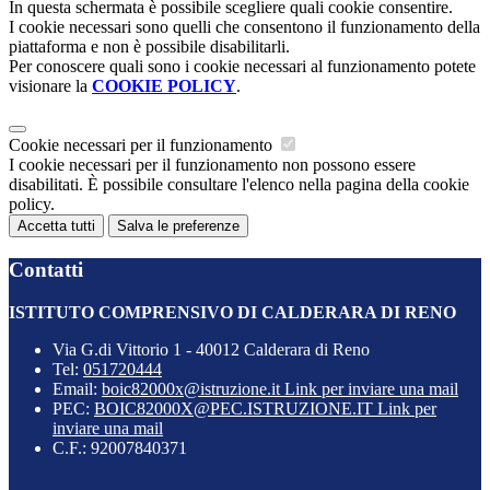
In questa schermata è possibile scegliere quali cookie consentire.
I cookie necessari sono quelli che consentono il funzionamento della
piattaforma e non è possibile disabilitarli.
Per conoscere quali sono i cookie necessari al funzionamento potete
visionare la
COOKIE POLICY
.
Cookie necessari per il funzionamento
I cookie necessari per il funzionamento non possono essere
disabilitati. È possibile consultare l'elenco nella pagina della cookie
policy.
Accetta tutti
Salva le preferenze
Contatti
ISTITUTO COMPRENSIVO DI CALDERARA DI RENO
Via G.di Vittorio 1 - 40012 Calderara di Reno
Tel:
051720444
Email:
boic82000x@istruzione.it
Link per inviare una mail
PEC:
BOIC82000X@PEC.ISTRUZIONE.IT
Link per
inviare una mail
C.F.: 92007840371