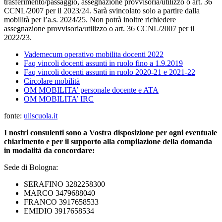
trasferimento/passaggio, assegnazione provvisoria/utilizzo o art. 36
CCNL/2007 per il 2023/24. Sarà svincolato solo a partire dalla
mobilità per l’a.s. 2024/25. Non potrà inoltre richiedere
assegnazione provvisoria/utilizzo o art. 36 CCNL/2007 per il
2022/23.
Vademecum operativo mobilita docenti 2022
Faq vincoli docenti assunti in ruolo fino a 1.9.2019
Faq vincoli docenti assunti in ruolo 2020-21 e 2021-22
Circolare mobilità
OM MOBILITA’ personale docente e ATA
OM MOBILITA’ IRC
fonte:
uilscuola.it
I nostri consulenti sono a Vostra disposizione per ogni eventuale
chiarimento e per il supporto alla compilazione della domanda
in modalità da concordare:
Sede di Bologna:
SERAFINO 3282258300
MARCO 3479688040
FRANCO 3917658533
EMIDIO 3917658534