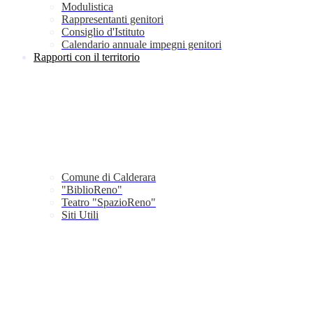
Modulistica
Rappresentanti genitori
Consiglio d'Istituto
Calendario annuale impegni genitori
Rapporti con il territorio
Comune di Calderara
"BiblioReno"
Teatro "SpazioReno"
Siti Utili