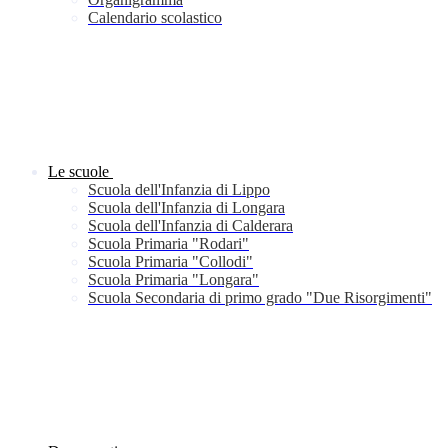
Calendario scolastico
Le scuole
Scuola dell'Infanzia di Lippo
Scuola dell'Infanzia di Longara
Scuola dell'Infanzia di Calderara
Scuola Primaria "Rodari"
Scuola Primaria "Collodi"
Scuola Primaria "Longara"
Scuola Secondaria di primo grado "Due Risorgimenti"