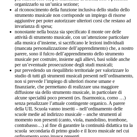
organizzarlo su un’unica sezione;
al riconoscimento della funzione inclusiva dello studio dello
strumento musicale non corrisponde un impiego di risorse
aggiuntive per poter autorizzare ulteriori corsi che restano ad
invarianza di spesa;
nonostante nella bozza sia specificato il monte ore delle
attività di strumento musicale, con un’attenzione particolare
alla musica d’insieme, si sacrificano le lezioni individuali
(mancata personalizzazione dell’apprendimento) che, a nostro
parere, sono il fulcro dell’apprendimento dello strumento
musicale per costruire, insieme agli allievi, basi solide anche
per un’eventuale prosecuzione degli studi musicali;
pur prevedendo un riequilibrio territoriale per valorizzare lo
studio di tutti gli strumenti musicali presenti nell’ordinamento,
non si prevede l’impiego di ulteriori risorse umane e
finanziarie, che permettano di realizzare una maggiore
diffusione sia dello strumento musicale, in particolare di
alcune specialità poco presenti (es. fisarmonica, corno …)
senza penalizzare l’attuale contingente organico. A parere
della UIL Scuola vanno inseriti – nell’ordinamento delle
scuole medie ad indirizzo musicale – anche strumenti al
momento non presenti (canto, viola, mandolino, trombone,
contrabasso…) al fine di garantire la continuità didattica tra la
scuola secondaria di primo grado e il liceo musicale nel cui
ordinamento sono invece presenti.