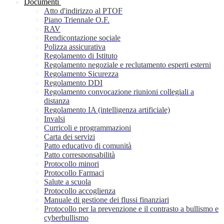
Documenti
Atto d'indirizzo al PTOF
Piano Triennale O.F.
RAV
Rendicontazione sociale
Polizza assicurativa
Regolamento di Istituto
Regolamento negoziale e reclutamento esperti esterni
Regolamento Sicurezza
Regolamento DDI
Regolamento convocazione riunioni collegiali a
distanza
Regolamento IA (intelligenza artificiale)
Invalsi
Curricoli e programmazioni
Carta dei servizi
Patto educativo di comunità
Patto corresponsabilità
Protocollo minori
Protocollo Farmaci
Salute a scuola
Protocollo accoglienza
Manuale di gestione dei flussi finanziari
Protocollo per la prevenzione e il contrasto a bullismo e
cyberbullismo