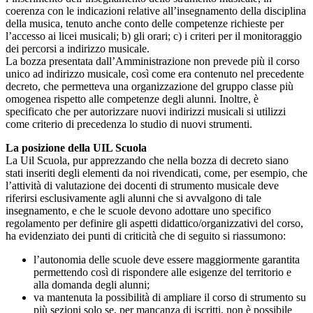
coerenza con le indicazioni relative all’insegnamento della disciplina
della musica, tenuto anche conto delle competenze richieste per
l’accesso ai licei musicali; b) gli orari; c) i criteri per il monitoraggio
dei percorsi a indirizzo musicale.
La bozza presentata dall’Amministrazione non prevede più il corso
unico ad indirizzo musicale, così come era contenuto nel precedente
decreto, che permetteva una organizzazione del gruppo classe più
omogenea rispetto alle competenze degli alunni. Inoltre, è
specificato che per autorizzare nuovi indirizzi musicali si utilizzi
come criterio di precedenza lo studio di nuovi strumenti.
La posizione della UIL Scuola
La Uil Scuola, pur apprezzando che nella bozza di decreto siano
stati inseriti degli elementi da noi rivendicati, come, per esempio, che
l’attività di valutazione dei docenti di strumento musicale deve
riferirsi esclusivamente agli alunni che si avvalgono di tale
insegnamento, e che le scuole devono adottare uno specifico
regolamento per definire gli aspetti didattico/organizzativi del corso,
ha evidenziato dei punti di criticità che di seguito si riassumono:
l’autonomia delle scuole deve essere maggiormente garantita
permettendo così di rispondere alle esigenze del territorio e
alla domanda degli alunni;
va mantenuta la possibilità di ampliare il corso di strumento su
più sezioni solo se, per mancanza di iscritti, non è possibile