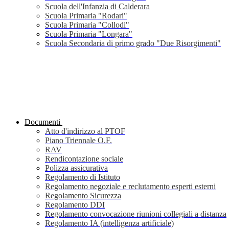
Scuola dell'Infanzia di Calderara
Scuola Primaria "Rodari"
Scuola Primaria "Collodi"
Scuola Primaria "Longara"
Scuola Secondaria di primo grado "Due Risorgimenti"
Documenti
Atto d'indirizzo al PTOF
Piano Triennale O.F.
RAV
Rendicontazione sociale
Polizza assicurativa
Regolamento di Istituto
Regolamento negoziale e reclutamento esperti esterni
Regolamento Sicurezza
Regolamento DDI
Regolamento convocazione riunioni collegiali a distanza
Regolamento IA (intelligenza artificiale)