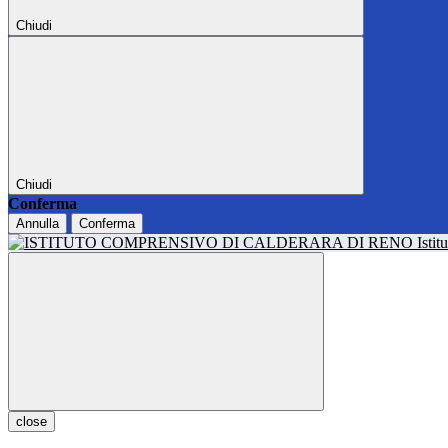
Chiudi
Chiudi
Conferma
Annulla
Conferma
Isti
close