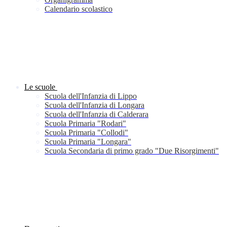
Calendario scolastico
Le scuole
Scuola dell'Infanzia di Lippo
Scuola dell'Infanzia di Longara
Scuola dell'Infanzia di Calderara
Scuola Primaria "Rodari"
Scuola Primaria "Collodi"
Scuola Primaria "Longara"
Scuola Secondaria di primo grado "Due Risorgimenti"