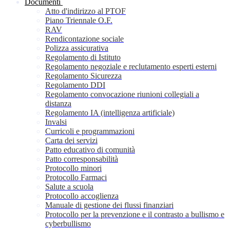
Documenti
Atto d'indirizzo al PTOF
Piano Triennale O.F.
RAV
Rendicontazione sociale
Polizza assicurativa
Regolamento di Istituto
Regolamento negoziale e reclutamento esperti esterni
Regolamento Sicurezza
Regolamento DDI
Regolamento convocazione riunioni collegiali a
distanza
Regolamento IA (intelligenza artificiale)
Invalsi
Curricoli e programmazioni
Carta dei servizi
Patto educativo di comunità
Patto corresponsabilità
Protocollo minori
Protocollo Farmaci
Salute a scuola
Protocollo accoglienza
Manuale di gestione dei flussi finanziari
Protocollo per la prevenzione e il contrasto a bullismo e
cyberbullismo