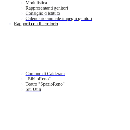
Modulistica
Rappresentanti genitori
Consiglio d'Istituto
Calendario annuale impegni genitori
Rapporti con il territorio
Comune di Calderara
"BiblioReno"
Teatro "SpazioReno"
Siti Utili