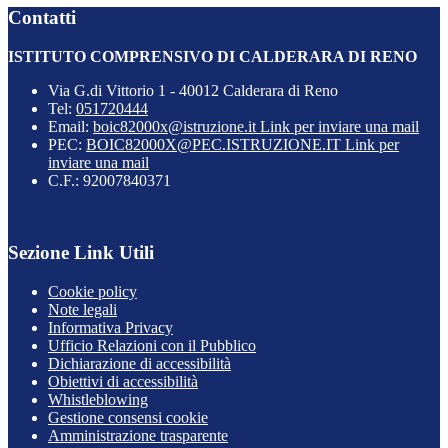
Contatti
ISTITUTO COMPRENSIVO DI CALDERARA DI RENO
Via G.di Vittorio 1 - 40012 Calderara di Reno
Tel:
051720444
Email:
boic82000x@istruzione.it
Link per inviare una mail
PEC:
BOIC82000X@PEC.ISTRUZIONE.IT
Link per
inviare una mail
C.F.: 92007840371
Sezione Link Utili
Cookie policy
Note legali
Informativa Privacy
Ufficio Relazioni con il Pubblico
Dichiarazione di accessibilità
Obiettivi di accessibilità
Whistleblowing
Gestione consensi cookie
Amministrazione trasparente