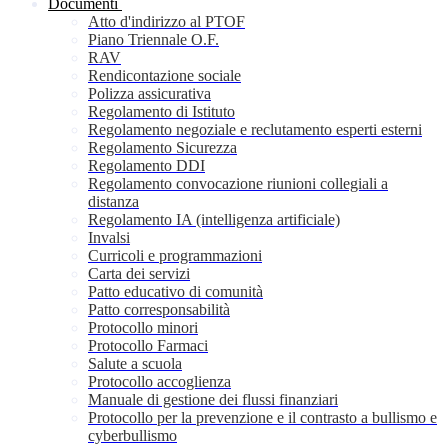
Documenti
Atto d'indirizzo al PTOF
Piano Triennale O.F.
RAV
Rendicontazione sociale
Polizza assicurativa
Regolamento di Istituto
Regolamento negoziale e reclutamento esperti esterni
Regolamento Sicurezza
Regolamento DDI
Regolamento convocazione riunioni collegiali a
distanza
Regolamento IA (intelligenza artificiale)
Invalsi
Curricoli e programmazioni
Carta dei servizi
Patto educativo di comunità
Patto corresponsabilità
Protocollo minori
Protocollo Farmaci
Salute a scuola
Protocollo accoglienza
Manuale di gestione dei flussi finanziari
Protocollo per la prevenzione e il contrasto a bullismo e
cyberbullismo