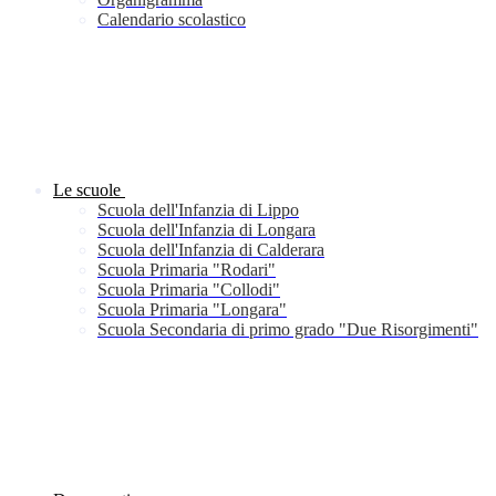
Calendario scolastico
Le scuole
Scuola dell'Infanzia di Lippo
Scuola dell'Infanzia di Longara
Scuola dell'Infanzia di Calderara
Scuola Primaria "Rodari"
Scuola Primaria "Collodi"
Scuola Primaria "Longara"
Scuola Secondaria di primo grado "Due Risorgimenti"