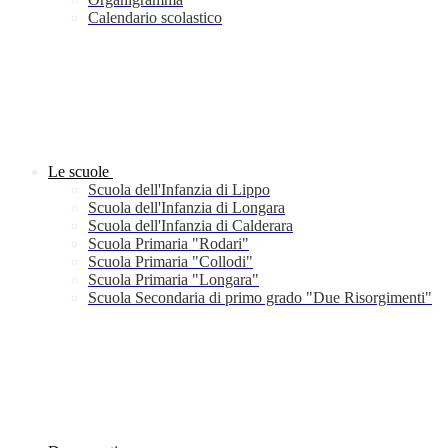
Calendario scolastico
Le scuole
Scuola dell'Infanzia di Lippo
Scuola dell'Infanzia di Longara
Scuola dell'Infanzia di Calderara
Scuola Primaria "Rodari"
Scuola Primaria "Collodi"
Scuola Primaria "Longara"
Scuola Secondaria di primo grado "Due Risorgimenti"