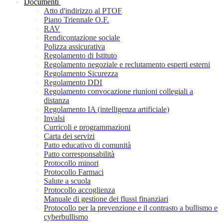
Documenti
Atto d'indirizzo al PTOF
Piano Triennale O.F.
RAV
Rendicontazione sociale
Polizza assicurativa
Regolamento di Istituto
Regolamento negoziale e reclutamento esperti esterni
Regolamento Sicurezza
Regolamento DDI
Regolamento convocazione riunioni collegiali a
distanza
Regolamento IA (intelligenza artificiale)
Invalsi
Curricoli e programmazioni
Carta dei servizi
Patto educativo di comunità
Patto corresponsabilità
Protocollo minori
Protocollo Farmaci
Salute a scuola
Protocollo accoglienza
Manuale di gestione dei flussi finanziari
Protocollo per la prevenzione e il contrasto a bullismo e
cyberbullismo