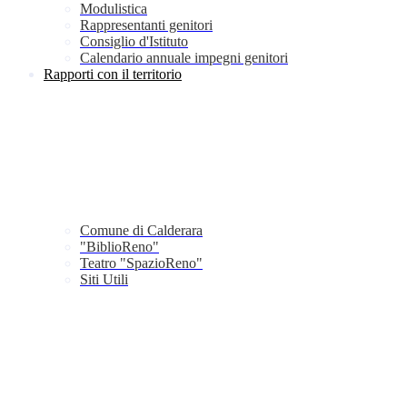
Modulistica
Rappresentanti genitori
Consiglio d'Istituto
Calendario annuale impegni genitori
Rapporti con il territorio
Comune di Calderara
"BiblioReno"
Teatro "SpazioReno"
Siti Utili