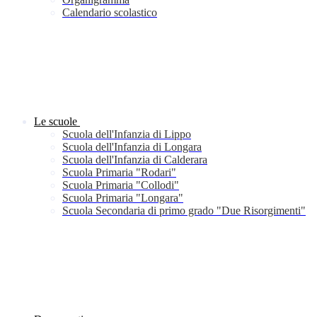
Calendario scolastico
Le scuole
Scuola dell'Infanzia di Lippo
Scuola dell'Infanzia di Longara
Scuola dell'Infanzia di Calderara
Scuola Primaria "Rodari"
Scuola Primaria "Collodi"
Scuola Primaria "Longara"
Scuola Secondaria di primo grado "Due Risorgimenti"