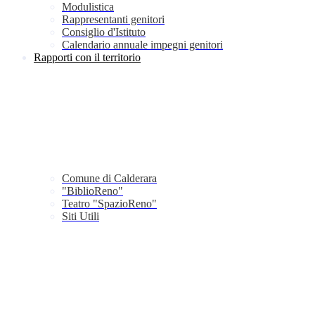
Modulistica
Rappresentanti genitori
Consiglio d'Istituto
Calendario annuale impegni genitori
Rapporti con il territorio
Comune di Calderara
"BiblioReno"
Teatro "SpazioReno"
Siti Utili