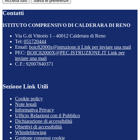
Accetta tutti
Salva le preferenze
Contatti
ISTITUTO COMPRENSIVO DI CALDERARA DI RENO
Via G.di Vittorio 1 - 40012 Calderara di Reno
Tel:
051720444
Email:
boic82000x@istruzione.it
Link per inviare una mail
PEC:
BOIC82000X@PEC.ISTRUZIONE.IT
Link per
inviare una mail
C.F.: 92007840371
Sezione Link Utili
Cookie policy
Note legali
Informativa Privacy
Ufficio Relazioni con il Pubblico
Dichiarazione di accessibilità
Obiettivi di accessibilità
Whistleblowing
Gestione consensi cookie