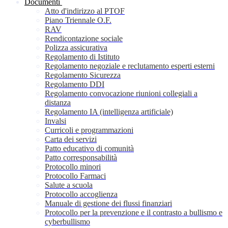
Documenti
Atto d'indirizzo al PTOF
Piano Triennale O.F.
RAV
Rendicontazione sociale
Polizza assicurativa
Regolamento di Istituto
Regolamento negoziale e reclutamento esperti esterni
Regolamento Sicurezza
Regolamento DDI
Regolamento convocazione riunioni collegiali a
distanza
Regolamento IA (intelligenza artificiale)
Invalsi
Curricoli e programmazioni
Carta dei servizi
Patto educativo di comunità
Patto corresponsabilità
Protocollo minori
Protocollo Farmaci
Salute a scuola
Protocollo accoglienza
Manuale di gestione dei flussi finanziari
Protocollo per la prevenzione e il contrasto a bullismo e
cyberbullismo