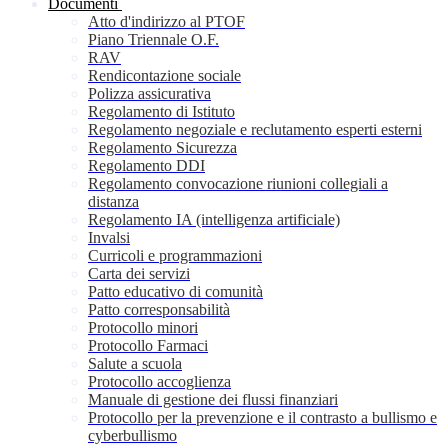
Documenti
Atto d'indirizzo al PTOF
Piano Triennale O.F.
RAV
Rendicontazione sociale
Polizza assicurativa
Regolamento di Istituto
Regolamento negoziale e reclutamento esperti esterni
Regolamento Sicurezza
Regolamento DDI
Regolamento convocazione riunioni collegiali a
distanza
Regolamento IA (intelligenza artificiale)
Invalsi
Curricoli e programmazioni
Carta dei servizi
Patto educativo di comunità
Patto corresponsabilità
Protocollo minori
Protocollo Farmaci
Salute a scuola
Protocollo accoglienza
Manuale di gestione dei flussi finanziari
Protocollo per la prevenzione e il contrasto a bullismo e
cyberbullismo