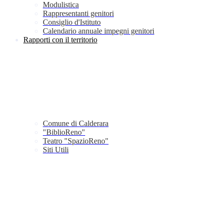
Modulistica
Rappresentanti genitori
Consiglio d'Istituto
Calendario annuale impegni genitori
Rapporti con il territorio
Comune di Calderara
"BiblioReno"
Teatro "SpazioReno"
Siti Utili