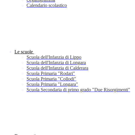
Calendario scolastico
Le scuole
Scuola dell'Infanzia di Lippo
Scuola dell'Infanzia di Longara
Scuola dell'Infanzia di Calderara
Scuola Primaria "Rodari"
Scuola Primaria "Collodi"
Scuola Primaria "Longara"
Scuola Secondaria di primo grado "Due Risorgimenti"