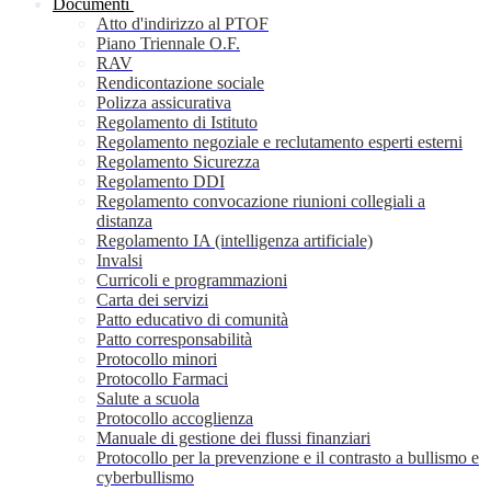
Documenti
Atto d'indirizzo al PTOF
Piano Triennale O.F.
RAV
Rendicontazione sociale
Polizza assicurativa
Regolamento di Istituto
Regolamento negoziale e reclutamento esperti esterni
Regolamento Sicurezza
Regolamento DDI
Regolamento convocazione riunioni collegiali a
distanza
Regolamento IA (intelligenza artificiale)
Invalsi
Curricoli e programmazioni
Carta dei servizi
Patto educativo di comunità
Patto corresponsabilità
Protocollo minori
Protocollo Farmaci
Salute a scuola
Protocollo accoglienza
Manuale di gestione dei flussi finanziari
Protocollo per la prevenzione e il contrasto a bullismo e
cyberbullismo