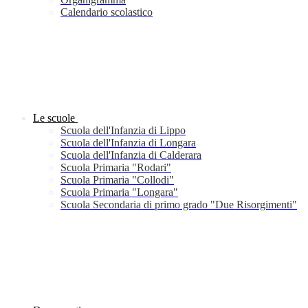
Calendario scolastico
Le scuole
Scuola dell'Infanzia di Lippo
Scuola dell'Infanzia di Longara
Scuola dell'Infanzia di Calderara
Scuola Primaria "Rodari"
Scuola Primaria "Collodi"
Scuola Primaria "Longara"
Scuola Secondaria di primo grado "Due Risorgimenti"