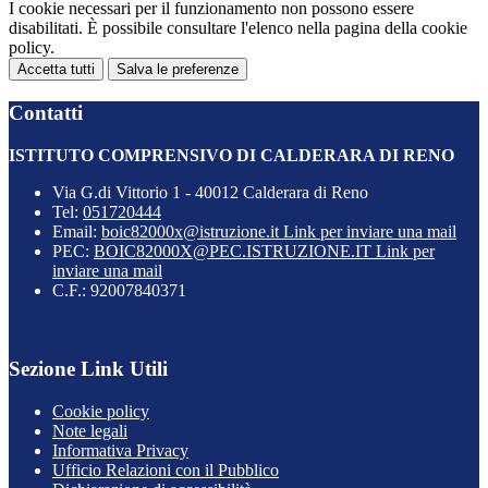
I cookie necessari per il funzionamento non possono essere
disabilitati. È possibile consultare l'elenco nella pagina della cookie
policy.
Accetta tutti
Salva le preferenze
Contatti
ISTITUTO COMPRENSIVO DI CALDERARA DI RENO
Via G.di Vittorio 1 - 40012 Calderara di Reno
Tel:
051720444
Email:
boic82000x@istruzione.it
Link per inviare una mail
PEC:
BOIC82000X@PEC.ISTRUZIONE.IT
Link per
inviare una mail
C.F.: 92007840371
Sezione Link Utili
Cookie policy
Note legali
Informativa Privacy
Ufficio Relazioni con il Pubblico