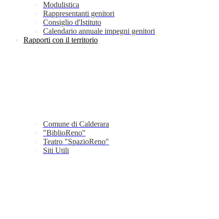
Modulistica
Rappresentanti genitori
Consiglio d'Istituto
Calendario annuale impegni genitori
Rapporti con il territorio
Comune di Calderara
"BiblioReno"
Teatro "SpazioReno"
Siti Utili