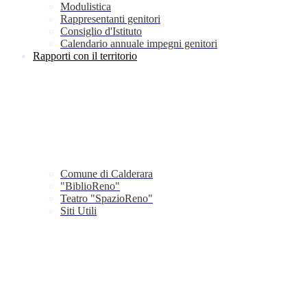
Modulistica
Rappresentanti genitori
Consiglio d'Istituto
Calendario annuale impegni genitori
Rapporti con il territorio
Comune di Calderara
"BiblioReno"
Teatro "SpazioReno"
Siti Utili