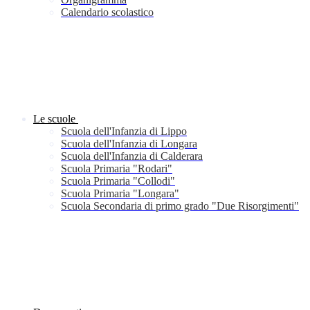
Calendario scolastico
Le scuole
Scuola dell'Infanzia di Lippo
Scuola dell'Infanzia di Longara
Scuola dell'Infanzia di Calderara
Scuola Primaria "Rodari"
Scuola Primaria "Collodi"
Scuola Primaria "Longara"
Scuola Secondaria di primo grado "Due Risorgimenti"