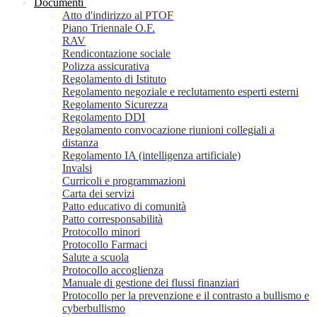
Documenti
Atto d'indirizzo al PTOF
Piano Triennale O.F.
RAV
Rendicontazione sociale
Polizza assicurativa
Regolamento di Istituto
Regolamento negoziale e reclutamento esperti esterni
Regolamento Sicurezza
Regolamento DDI
Regolamento convocazione riunioni collegiali a
distanza
Regolamento IA (intelligenza artificiale)
Invalsi
Curricoli e programmazioni
Carta dei servizi
Patto educativo di comunità
Patto corresponsabilità
Protocollo minori
Protocollo Farmaci
Salute a scuola
Protocollo accoglienza
Manuale di gestione dei flussi finanziari
Protocollo per la prevenzione e il contrasto a bullismo e
cyberbullismo