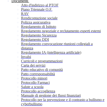
Documenti
Atto d'indirizzo al PTOF
Piano Triennale O.F.
RAV
Rendicontazione sociale
Polizza assicurativa
Regolamento di Istituto
Regolamento negoziale e reclutamento esperti esterni
Regolamento Sicurezza
Regolamento DDI
Regolamento convocazione riunioni collegiali a
distanza
Regolamento IA (intelligenza artificiale)
Invalsi
Curricoli e programmazioni
Carta dei servizi
Patto educativo di comunità
Patto corresponsabilità
Protocollo minori
Protocollo Farmaci
Salute a scuola
Protocollo accoglienza
Manuale di gestione dei flussi finanziari
Protocollo per la prevenzione e il contrasto a bullismo e
cyberbullismo