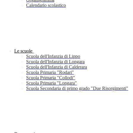
Calendario scolastico
Le scuole
Scuola dell'Infanzia di Lippo
Scuola dell'Infanzia di Longara
Scuola dell'Infanzia di Calderara
Scuola Primaria "Rodari"
Scuola Primaria "Collodi"
Scuola Primaria "Longara"
Scuola Secondaria di primo grado "Due Risorgimenti"