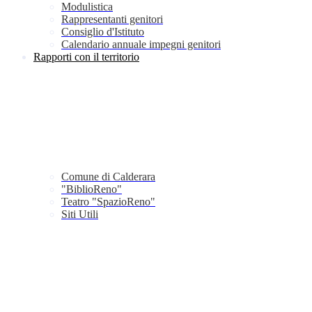
Modulistica
Rappresentanti genitori
Consiglio d'Istituto
Calendario annuale impegni genitori
Rapporti con il territorio
Comune di Calderara
"BiblioReno"
Teatro "SpazioReno"
Siti Utili