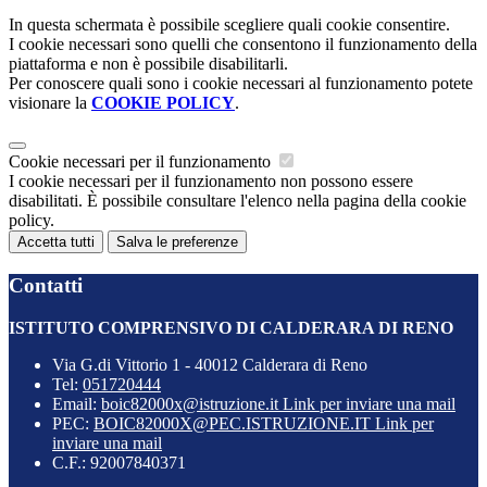
In questa schermata è possibile scegliere quali cookie consentire.
I cookie necessari sono quelli che consentono il funzionamento della
piattaforma e non è possibile disabilitarli.
Per conoscere quali sono i cookie necessari al funzionamento potete
visionare la
COOKIE POLICY
.
Cookie necessari per il funzionamento
I cookie necessari per il funzionamento non possono essere
disabilitati. È possibile consultare l'elenco nella pagina della cookie
policy.
Accetta tutti
Salva le preferenze
Contatti
ISTITUTO COMPRENSIVO DI CALDERARA DI RENO
Via G.di Vittorio 1 - 40012 Calderara di Reno
Tel:
051720444
Email:
boic82000x@istruzione.it
Link per inviare una mail
PEC:
BOIC82000X@PEC.ISTRUZIONE.IT
Link per
inviare una mail
C.F.: 92007840371