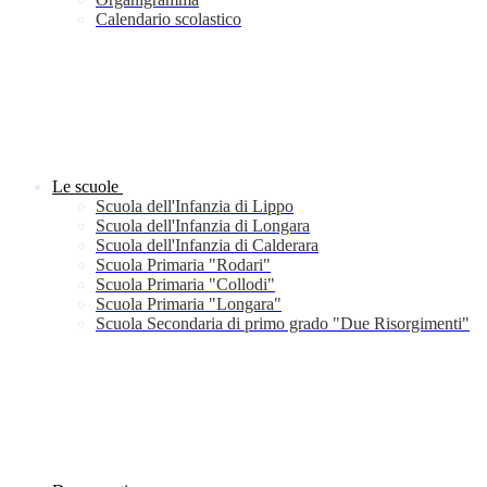
Calendario scolastico
Le scuole
Scuola dell'Infanzia di Lippo
Scuola dell'Infanzia di Longara
Scuola dell'Infanzia di Calderara
Scuola Primaria "Rodari"
Scuola Primaria "Collodi"
Scuola Primaria "Longara"
Scuola Secondaria di primo grado "Due Risorgimenti"