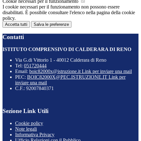
Cookie necessari per il funzionamento
I cookie necessari per il funzionamento non possono essere
disabilitati. È possibile consultare l'elenco nella pagina della cookie
policy.
Accetta tutti
Salva le preferenze
Contatti
ISTITUTO COMPRENSIVO DI CALDERARA DI RENO
Via G.di Vittorio 1 - 40012 Calderara di Reno
Tel:
051720444
Email:
boic82000x@istruzione.it
Link per inviare una mail
PEC:
BOIC82000X@PEC.ISTRUZIONE.IT
Link per
inviare una mail
C.F.: 92007840371
Sezione Link Utili
Cookie policy
Note legali
Informativa Privacy
Ufficio Relazioni con il Pubblico