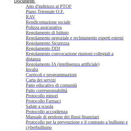
Documenti
Atto d'indirizzo al PTOF
Piano Triennale O.F.
RAV
Rendicontazione sociale
Polizza assicurativa
Regolamento di Istituto
Regolamento negoziale e reclutamento esperti esterni
Regolamento Sicurezza
Regolamento DDI
Regolamento convocazione riunioni collegiali a
distanza
Regolamento IA (intelligenza artificiale)
Invalsi
Curricoli e programmazioni
Carta dei servizi
Patto educativo di comunità
Patto corresponsabilità
Protocollo minori
Protocollo Farmaci
Salute a scuola
Protocollo accoglienza
Manuale di gestione dei flussi finanziari
Protocollo per la prevenzione e il contrasto a bullismo e
cyberbullismo