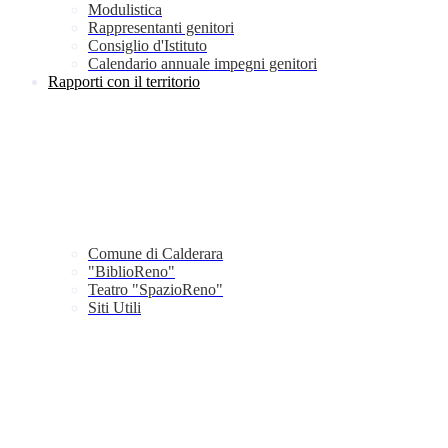
Modulistica
Rappresentanti genitori
Consiglio d'Istituto
Calendario annuale impegni genitori
Rapporti con il territorio
Comune di Calderara
"BiblioReno"
Teatro "SpazioReno"
Siti Utili