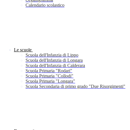
Calendario scolastico
Le scuole
Scuola dell'Infanzia di Lippo
Scuola dell'Infanzia di Longara
Scuola dell'Infanzia di Calderara
Scuola Primaria "Rodari"
Scuola Primaria "Collodi"
Scuola Primaria "Longara"
Scuola Secondaria di primo grado "Due Risorgimenti"