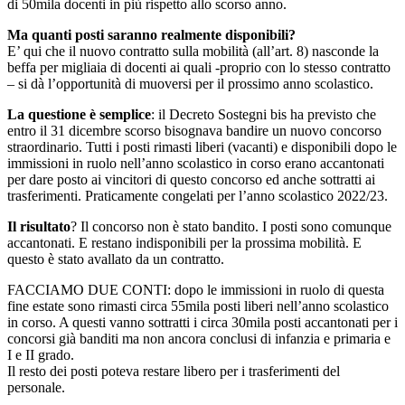
di 50mila docenti in più rispetto allo scorso anno.
Ma quanti posti saranno realmente disponibili?
E’ qui che il nuovo contratto sulla mobilità (all’art. 8) nasconde la
beffa per migliaia di docenti ai quali -proprio con lo stesso contratto
– si dà l’opportunità di muoversi per il prossimo anno scolastico.
La questione è semplice
: il Decreto Sostegni bis ha previsto che
entro il 31 dicembre scorso bisognava bandire un nuovo concorso
straordinario. Tutti i posti rimasti liberi (vacanti) e disponibili dopo le
immissioni in ruolo nell’anno scolastico in corso erano accantonati
per dare posto ai vincitori di questo concorso ed anche sottratti ai
trasferimenti. Praticamente congelati per l’anno scolastico 2022/23.
Il risultato
? Il concorso non è stato bandito. I posti sono comunque
accantonati. E restano indisponibili per la prossima mobilità. E
questo è stato avallato da un contratto.
FACCIAMO DUE CONTI: dopo le immissioni in ruolo di questa
fine estate sono rimasti circa 55mila posti liberi nell’anno scolastico
in corso. A questi vanno sottratti i circa 30mila posti accantonati per i
concorsi già banditi ma non ancora conclusi di infanzia e primaria e
I e II grado.
Il resto dei posti poteva restare libero per i trasferimenti del
personale.