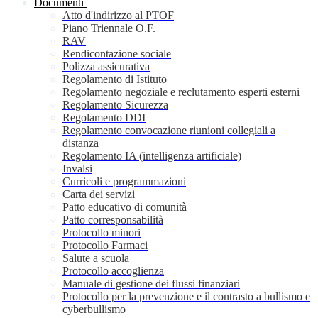
Documenti
Atto d'indirizzo al PTOF
Piano Triennale O.F.
RAV
Rendicontazione sociale
Polizza assicurativa
Regolamento di Istituto
Regolamento negoziale e reclutamento esperti esterni
Regolamento Sicurezza
Regolamento DDI
Regolamento convocazione riunioni collegiali a
distanza
Regolamento IA (intelligenza artificiale)
Invalsi
Curricoli e programmazioni
Carta dei servizi
Patto educativo di comunità
Patto corresponsabilità
Protocollo minori
Protocollo Farmaci
Salute a scuola
Protocollo accoglienza
Manuale di gestione dei flussi finanziari
Protocollo per la prevenzione e il contrasto a bullismo e
cyberbullismo