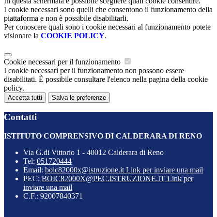
In questa schermata è possibile scegliere quali cookie consentire.
I cookie necessari sono quelli che consentono il funzionamento della
piattaforma e non è possibile disabilitarli.
Per conoscere quali sono i cookie necessari al funzionamento potete
visionare la
COOKIE POLICY
.
Cookie necessari per il funzionamento
I cookie necessari per il funzionamento non possono essere
disabilitati. È possibile consultare l'elenco nella pagina della cookie
policy.
Accetta tutti
Salva le preferenze
Contatti
ISTITUTO COMPRENSIVO DI CALDERARA DI RENO
Via G.di Vittorio 1 - 40012 Calderara di Reno
Tel:
051720444
Email:
boic82000x@istruzione.it
Link per inviare una mail
PEC:
BOIC82000X@PEC.ISTRUZIONE.IT
Link per
inviare una mail
C.F.: 92007840371