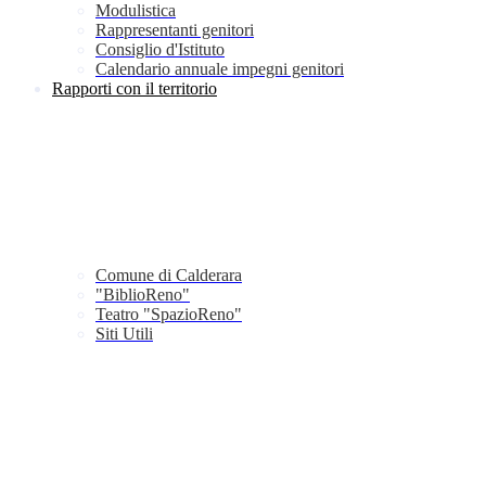
Modulistica
Rappresentanti genitori
Consiglio d'Istituto
Calendario annuale impegni genitori
Rapporti con il territorio
Comune di Calderara
"BiblioReno"
Teatro "SpazioReno"
Siti Utili