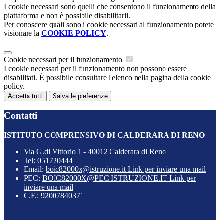
I cookie necessari sono quelli che consentono il funzionamento della
piattaforma e non è possibile disabilitarli.
Per conoscere quali sono i cookie necessari al funzionamento potete
visionare la
COOKIE POLICY
.
Cookie necessari per il funzionamento
I cookie necessari per il funzionamento non possono essere
disabilitati. È possibile consultare l'elenco nella pagina della cookie
policy.
Accetta tutti
Salva le preferenze
Contatti
ISTITUTO COMPRENSIVO DI CALDERARA DI RENO
Via G.di Vittorio 1 - 40012 Calderara di Reno
Tel:
051720444
Email:
boic82000x@istruzione.it
Link per inviare una mail
PEC:
BOIC82000X@PEC.ISTRUZIONE.IT
Link per
inviare una mail
C.F.: 92007840371