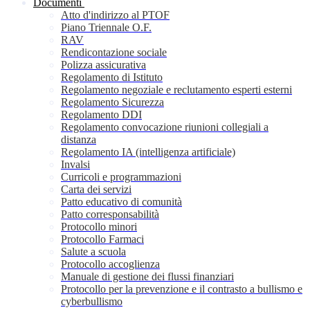
Documenti
Atto d'indirizzo al PTOF
Piano Triennale O.F.
RAV
Rendicontazione sociale
Polizza assicurativa
Regolamento di Istituto
Regolamento negoziale e reclutamento esperti esterni
Regolamento Sicurezza
Regolamento DDI
Regolamento convocazione riunioni collegiali a
distanza
Regolamento IA (intelligenza artificiale)
Invalsi
Curricoli e programmazioni
Carta dei servizi
Patto educativo di comunità
Patto corresponsabilità
Protocollo minori
Protocollo Farmaci
Salute a scuola
Protocollo accoglienza
Manuale di gestione dei flussi finanziari
Protocollo per la prevenzione e il contrasto a bullismo e
cyberbullismo