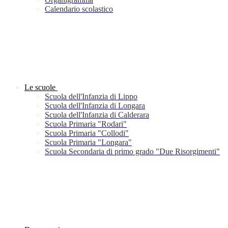
Calendario scolastico
Le scuole
Scuola dell'Infanzia di Lippo
Scuola dell'Infanzia di Longara
Scuola dell'Infanzia di Calderara
Scuola Primaria "Rodari"
Scuola Primaria "Collodi"
Scuola Primaria "Longara"
Scuola Secondaria di primo grado "Due Risorgimenti"