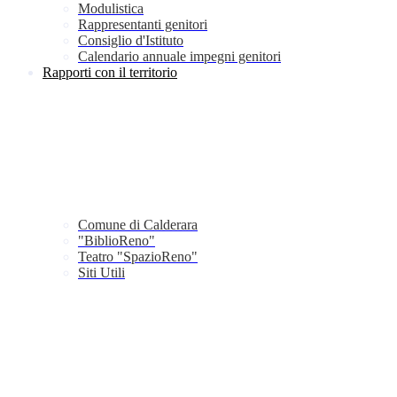
Modulistica
Rappresentanti genitori
Consiglio d'Istituto
Calendario annuale impegni genitori
Rapporti con il territorio
Comune di Calderara
"BiblioReno"
Teatro "SpazioReno"
Siti Utili