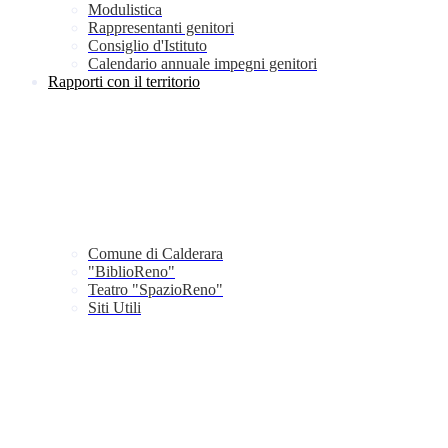
Modulistica
Rappresentanti genitori
Consiglio d'Istituto
Calendario annuale impegni genitori
Rapporti con il territorio
Comune di Calderara
"BiblioReno"
Teatro "SpazioReno"
Siti Utili