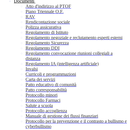
Documenti
Atto d'indirizzo al PTOF
Piano Triennale O.F.
RAV
Rendicontazione sociale
Polizza assicurativa
Regolamento di Istituto
Regolamento negoziale e reclutamento esperti esterni
Regolamento Sicurezza
Regolamento DDI
Regolamento convocazione riunioni collegiali a
distanza
Regolamento IA (intelligenza artificiale)
Invalsi
Curricoli e programmazioni
Carta dei servizi
Patto educativo di comunità
Patto corresponsabilità
Protocollo minori
Protocollo Farmaci
Salute a scuola
Protocollo accoglienza
Manuale di gestione dei flussi finanziari
Protocollo per la prevenzione e il contrasto a bullismo e
cyberbullismo