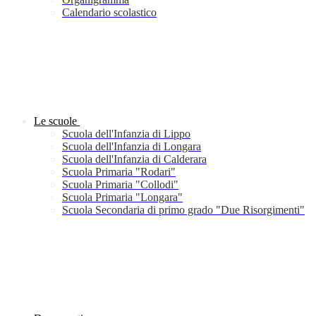
Calendario scolastico
Le scuole
Scuola dell'Infanzia di Lippo
Scuola dell'Infanzia di Longara
Scuola dell'Infanzia di Calderara
Scuola Primaria "Rodari"
Scuola Primaria "Collodi"
Scuola Primaria "Longara"
Scuola Secondaria di primo grado "Due Risorgimenti"