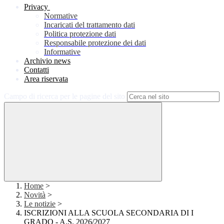
Privacy
Normative
Incaricati del trattamento dati
Politica protezione dati
Responsabile protezione dei dati
Informative
Archivio news
Contatti
Area riservata
Campo di ricerca per le pagine del sito
Home
>
Novità
>
Le notizie
>
ISCRIZIONI ALLA SCUOLA SECONDARIA DI I
GRADO - A.S. 2026/2027