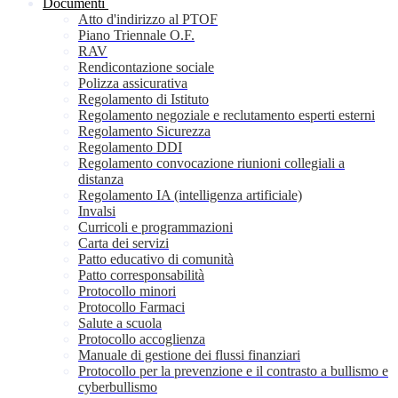
Documenti
Atto d'indirizzo al PTOF
Piano Triennale O.F.
RAV
Rendicontazione sociale
Polizza assicurativa
Regolamento di Istituto
Regolamento negoziale e reclutamento esperti esterni
Regolamento Sicurezza
Regolamento DDI
Regolamento convocazione riunioni collegiali a
distanza
Regolamento IA (intelligenza artificiale)
Invalsi
Curricoli e programmazioni
Carta dei servizi
Patto educativo di comunità
Patto corresponsabilità
Protocollo minori
Protocollo Farmaci
Salute a scuola
Protocollo accoglienza
Manuale di gestione dei flussi finanziari
Protocollo per la prevenzione e il contrasto a bullismo e
cyberbullismo