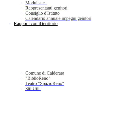
Modulistica
Rappresentanti genitori
Consiglio d'Istituto
Calendario annuale impegni genitori
Rapporti con il territorio
Comune di Calderara
"BiblioReno"
Teatro "SpazioReno"
Siti Utili