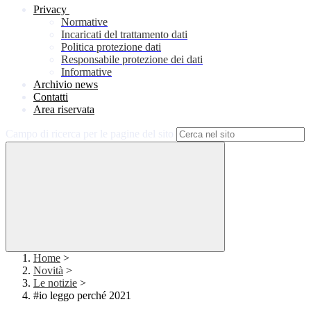
Privacy
Normative
Incaricati del trattamento dati
Politica protezione dati
Responsabile protezione dei dati
Informative
Archivio news
Contatti
Area riservata
Campo di ricerca per le pagine del sito
Home
>
Novità
>
Le notizie
>
#io leggo perché 2021