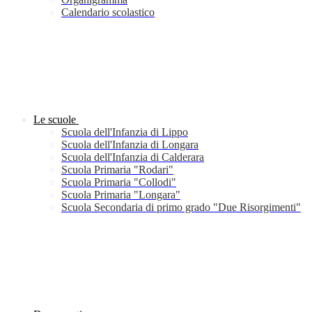
Calendario scolastico
Le scuole
Scuola dell'Infanzia di Lippo
Scuola dell'Infanzia di Longara
Scuola dell'Infanzia di Calderara
Scuola Primaria "Rodari"
Scuola Primaria "Collodi"
Scuola Primaria "Longara"
Scuola Secondaria di primo grado "Due Risorgimenti"