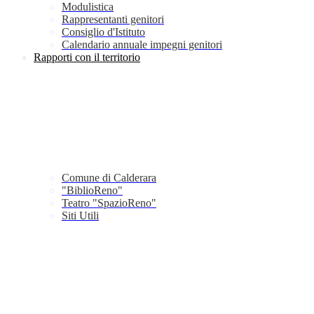
Modulistica
Rappresentanti genitori
Consiglio d'Istituto
Calendario annuale impegni genitori
Rapporti con il territorio
Comune di Calderara
"BiblioReno"
Teatro "SpazioReno"
Siti Utili