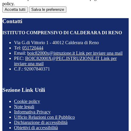
policy.
Accetta tutti
Salva le preferenze
Contatti
ISTITUTO COMPRENSIVO DI CALDERARA DI RENO
Via G.di Vittorio 1 - 40012 Calderara di Reno
Tel:
051720444
Email:
boic82000x@istruzione.it
Link per inviare una mail
PEC:
BOIC82000X@PEC.ISTRUZIONE.IT
Link per
inviare una mail
C.F.: 92007840371
Sezione Link Utili
Cookie policy
Note legali
Informativa Privacy
Ufficio Relazioni con il Pubblico
Dichiarazione di accessibilità
Obiettivi di accessibilità