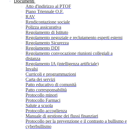
Documenti
Atto d'indirizzo al PTOF
Piano Triennale O.F.
RAV
Rendicontazione sociale
Polizza assicurativa
Regolamento di Istituto
Regolamento negoziale e reclutamento esperti esterni
Regolamento Sicurezza
Regolamento DDI
Regolamento convocazione riunioni collegiali a
distanza
Regolamento IA (intelligenza artificiale)
Invalsi
Curricoli e programmazioni
Carta dei servizi
Patto educativo di comunità
Patto corresponsabilità
Protocollo minori
Protocollo Farmaci
Salute a scuola
Protocollo accoglienza
Manuale di gestione dei flussi finanziari
Protocollo per la prevenzione e il contrasto a bullismo e
cyberbullismo