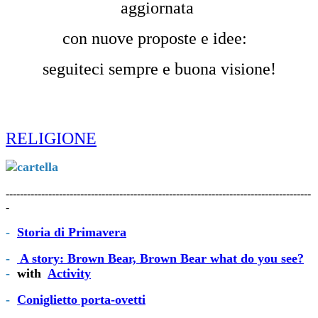
aggiornata
con nuove proposte e idee:
seguiteci sempre e buona visione!
RELIGIONE
--------------------------------------------------------------------------------------
-
-
Storia di Primavera
-
A story: Brown Bear, Brown Bear what do you see?
-
with
Activity
-
Coniglietto porta-ovetti