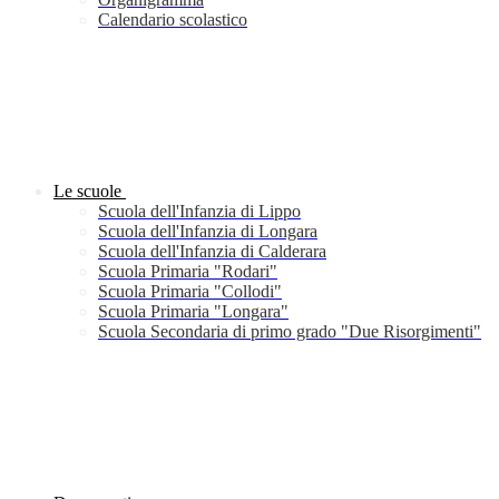
Calendario scolastico
Le scuole
Scuola dell'Infanzia di Lippo
Scuola dell'Infanzia di Longara
Scuola dell'Infanzia di Calderara
Scuola Primaria "Rodari"
Scuola Primaria "Collodi"
Scuola Primaria "Longara"
Scuola Secondaria di primo grado "Due Risorgimenti"