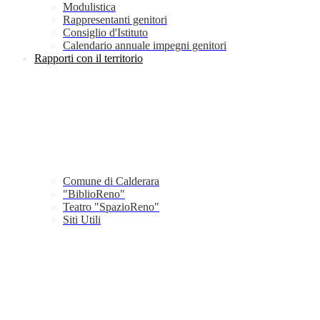
Modulistica
Rappresentanti genitori
Consiglio d'Istituto
Calendario annuale impegni genitori
Rapporti con il territorio
Comune di Calderara
"BiblioReno"
Teatro "SpazioReno"
Siti Utili