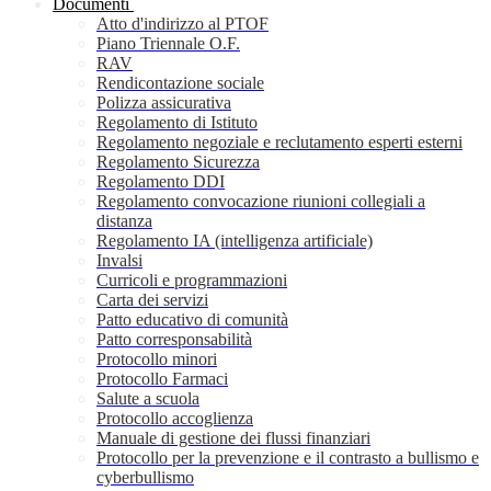
Documenti
Atto d'indirizzo al PTOF
Piano Triennale O.F.
RAV
Rendicontazione sociale
Polizza assicurativa
Regolamento di Istituto
Regolamento negoziale e reclutamento esperti esterni
Regolamento Sicurezza
Regolamento DDI
Regolamento convocazione riunioni collegiali a
distanza
Regolamento IA (intelligenza artificiale)
Invalsi
Curricoli e programmazioni
Carta dei servizi
Patto educativo di comunità
Patto corresponsabilità
Protocollo minori
Protocollo Farmaci
Salute a scuola
Protocollo accoglienza
Manuale di gestione dei flussi finanziari
Protocollo per la prevenzione e il contrasto a bullismo e
cyberbullismo