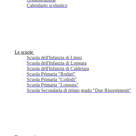
Calendario scolastico
Le scuole
Scuola dell'Infanzia di Lippo
Scuola dell'Infanzia di Longara
Scuola dell'Infanzia di Calderara
Scuola Primaria "Rodari"
Scuola Primaria "Collodi"
Scuola Primaria "Longara"
Scuola Secondaria di primo grado "Due Risorgimenti"