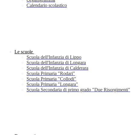
Calendario scolastico
Le scuole
Scuola dell'Infanzia di Lippo
Scuola dell'Infanzia di Longara
Scuola dell'Infanzia di Calderara
Scuola Primaria "Rodari"
Scuola Primaria "Collodi"
Scuola Primaria "Longara"
Scuola Secondaria di primo grado "Due Risorgimenti"