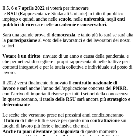
Il
5, 6 e 7 aprile 2022
si voterà per rinnovare
le
RSU
(Rappresentanze Sindacali Unitarie) in tutto il pubblico
impiego e quindi anche nelle
scuole
, nelle
università
, negli
enti
pubblici di ricerca
e nelle
accademie e conservatori
.
Sarà una grande prova di
democrazia
, e tanto più lo sarà se sarà alta
la
partecipazione
al voto delle lavoratrici e dei lavoratori dei nostri
settori.
Votare è un diritto
, rinviato di un anno a causa della pandemia, e
che permetterà di scegliere i propri rappresentanti nelle trattive per i
contratti integrativi e per la tutela collettiva e individuale sul posto di
lavoro.
Il 2022 verrà finalmente rinnovato il
contratto nazionale di
lavoro
e sarà anche l’anno dell’applicazione concreta del
PNRR
,
con l’arrivo di importanti risorse per tutti i settori della conoscenza.
In questo scenario, il
ruolo delle RSU
sarà ancora più
strategico e
determinante
.
Le scelte che verranno prese nei prossimi anni condizioneranno
il
futuro
di tutte e tutti e serve per questo una
contrattazione
sui
luoghi di lavoro più forte e inclusiva che mai.
Anche tu puoi diventare protagonista
di questo momento