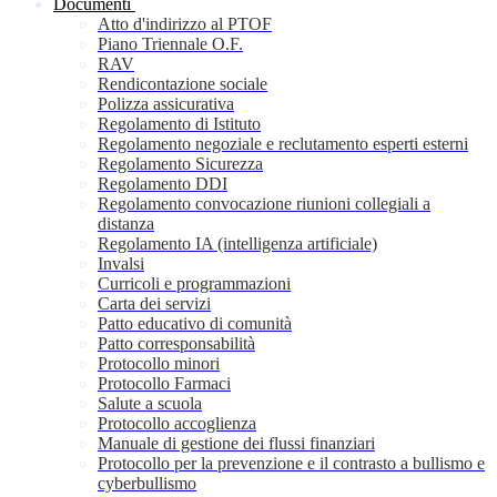
Documenti
Atto d'indirizzo al PTOF
Piano Triennale O.F.
RAV
Rendicontazione sociale
Polizza assicurativa
Regolamento di Istituto
Regolamento negoziale e reclutamento esperti esterni
Regolamento Sicurezza
Regolamento DDI
Regolamento convocazione riunioni collegiali a
distanza
Regolamento IA (intelligenza artificiale)
Invalsi
Curricoli e programmazioni
Carta dei servizi
Patto educativo di comunità
Patto corresponsabilità
Protocollo minori
Protocollo Farmaci
Salute a scuola
Protocollo accoglienza
Manuale di gestione dei flussi finanziari
Protocollo per la prevenzione e il contrasto a bullismo e
cyberbullismo