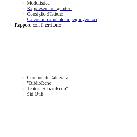
Modulistica
Rappresentanti genitori
Consiglio d'Istituto
Calendario annuale impegni genitori
Rapporti con il territorio
Comune di Calderara
"BiblioReno"
Teatro "SpazioReno"
Siti Utili